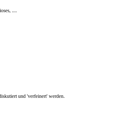
ses, ....
iskutiert und 'verfeinert' werden.