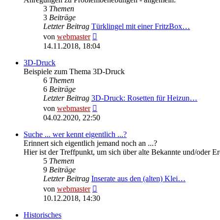
3
Themen
3
Beiträge
Letzter Beitrag
Türklingel mit einer FritzBox…
Neuester
von
webmaster
Beitrag
14.11.2018, 18:04
3D-Druck
Beispiele zum Thema 3D-Druck
6
Themen
6
Beiträge
Letzter Beitrag
3D-Druck: Rosetten für Heizun…
Neuester
von
webmaster
Beitrag
04.02.2020, 22:50
Suche ... wer kennt eigentlich ...?
Erinnert sich eigentlich jemand noch an ...?
Hier ist der Treffpunkt, um sich über alte Bekannte und/oder E
5
Themen
9
Beiträge
Letzter Beitrag
Inserate aus den (alten) Klei…
Neuester
von
webmaster
Beitrag
10.12.2018, 14:30
Historisches