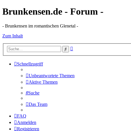
Brunkensen.de - Forum -
- Brunkensen im romantischen Glenetal -
Zum Inhalt
Erweiterte
Suche
Suche
Schnellzugriff
Unbeantwortete Themen
Aktive Themen
Suche
Das Team
FAQ
Anmelden
Registrieren