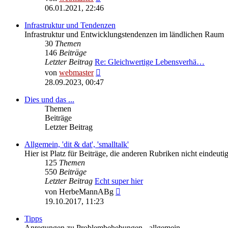
Beitrag
06.01.2021, 22:46
Infrastruktur und Tendenzen
Infrastruktur und Entwicklungstendenzen im ländlichen Raum
30
Themen
146
Beiträge
Letzter Beitrag
Re: Gleichwertige Lebensverhä…
Neuester
von
webmaster
Beitrag
28.09.2023, 00:47
Dies und das ...
Themen
Beiträge
Letzter Beitrag
Allgemein, 'dit & dat', 'smalltalk'
Hier ist Platz für Beiträge, die anderen Rubriken nicht eindeu
125
Themen
550
Beiträge
Letzter Beitrag
Echt super hier
Neuester
von
HerbeMannABg
Beitrag
19.10.2017, 11:23
Tipps
Anregungen zu Problembehebungen - allgemein.