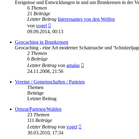
Ereignisse und Entwicklungen in und um Brunkensen in der V
6
Themen
21
Beiträge
Letzter Beitrag
Interessantes von den Welfen
Neuester
von
vogel
Beitrag
09.09.2014, 00:13
Geocaching in Brunkensen
Geocaching - eine Art moderner Schatzsuche und 'Schnitzeljag
2
Themen
6
Beiträge
Neuester
Letzter Beitrag
von
amalas
Beitrag
24.11.2008, 21:56
Vereine / Gemeinschaften / Parteien
Themen
Beiträge
Letzter Beitrag
Ortsrat/Parteien/Wahlen
23
Themen
111
Beiträge
Neuester
Letzter Beitrag
von
vogel
Beitrag
30.03.2010, 17:34