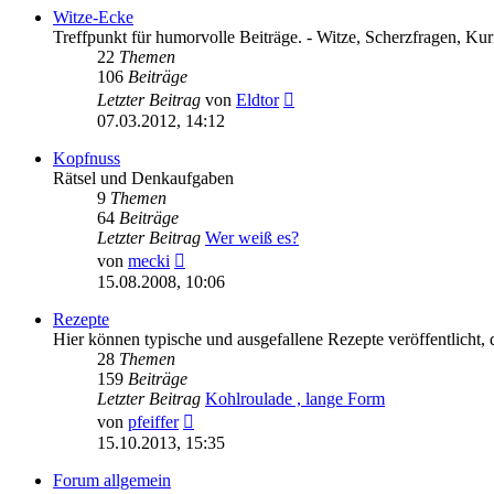
Witze-Ecke
Treffpunkt für humorvolle Beiträge. - Witze, Scherzfragen, Kurio
22
Themen
106
Beiträge
Neuester
Letzter Beitrag
von
Eldtor
Beitrag
07.03.2012, 14:12
Kopfnuss
Rätsel und Denkaufgaben
9
Themen
64
Beiträge
Letzter Beitrag
Wer weiß es?
Neuester
von
mecki
Beitrag
15.08.2008, 10:06
Rezepte
Hier können typische und ausgefallene Rezepte veröffentlicht, d
28
Themen
159
Beiträge
Letzter Beitrag
Kohlroulade , lange Form
Neuester
von
pfeiffer
Beitrag
15.10.2013, 15:35
Forum allgemein