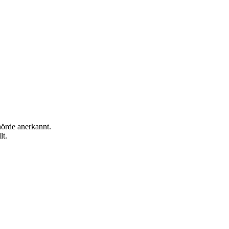
hörde anerkannt.
lt.