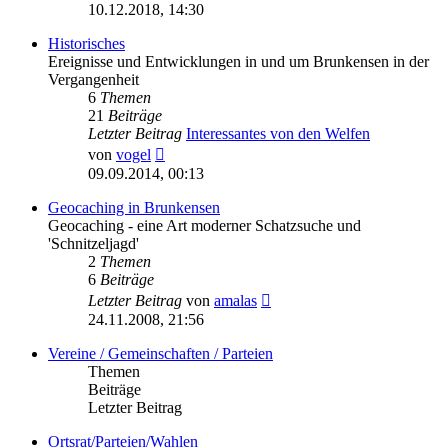
Beitrag
10.12.2018, 14:30
Historisches
Ereignisse und Entwicklungen in und um Brunkensen in der
Vergangenheit
6
Themen
21
Beiträge
Letzter Beitrag
Interessantes von den Welfen
Neuester
von
vogel
Beitrag
09.09.2014, 00:13
Geocaching in Brunkensen
Geocaching - eine Art moderner Schatzsuche und
'Schnitzeljagd'
2
Themen
6
Beiträge
Neuester
Letzter Beitrag
von
amalas
Beitrag
24.11.2008, 21:56
Vereine / Gemeinschaften / Parteien
Themen
Beiträge
Letzter Beitrag
Ortsrat/Parteien/Wahlen