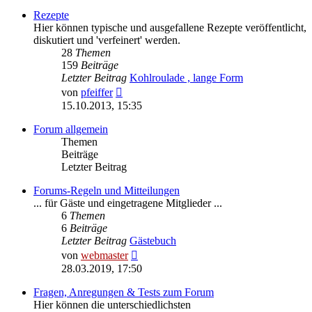
Rezepte
Hier können typische und ausgefallene Rezepte veröffentlicht,
diskutiert und 'verfeinert' werden.
28
Themen
159
Beiträge
Letzter Beitrag
Kohlroulade , lange Form
Neuester
von
pfeiffer
Beitrag
15.10.2013, 15:35
Forum allgemein
Themen
Beiträge
Letzter Beitrag
Forums-Regeln und Mitteilungen
... für Gäste und eingetragene Mitglieder ...
6
Themen
6
Beiträge
Letzter Beitrag
Gästebuch
Neuester
von
webmaster
Beitrag
28.03.2019, 17:50
Fragen, Anregungen & Tests zum Forum
Hier können die unterschiedlichsten