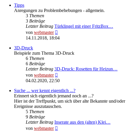
Tipps
Anregungen zu Problembehebungen - allgemein.
3
Themen
3
Beiträge
Letzter Beitrag
Türklingel mit einer FritzBox…
Neuester
von
webmaster
Beitrag
14.11.2018, 18:04
3D-Druck
Beispiele zum Thema 3D-Druck
6
Themen
6
Beiträge
Letzter Beitrag
3D-Druck: Rosetten für Heizun…
Neuester
von
webmaster
Beitrag
04.02.2020, 22:50
Suche ... wer kennt eigentlich ...?
Erinnert sich eigentlich jemand noch an ...?
Hier ist der Treffpunkt, um sich über alte Bekannte und/oder
Ereignisse auszutauschen.
5
Themen
9
Beiträge
Letzter Beitrag
Inserate aus den (alten) Klei…
Neuester
von
webmaster