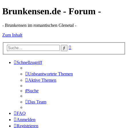
Brunkensen.de - Forum -
- Brunkensen im romantischen Glenetal -
Zum Inhalt
Erweiterte
Suche
Suche
Schnellzugriff
Unbeantwortete Themen
Aktive Themen
Suche
Das Team
FAQ
Anmelden
Registrieren