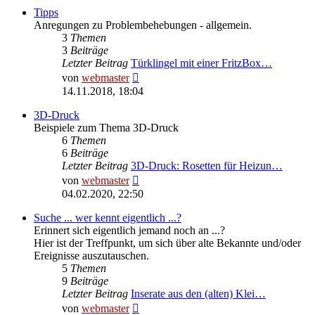
Tipps
Anregungen zu Problembehebungen - allgemein.
3
Themen
3
Beiträge
Letzter Beitrag
Türklingel mit einer FritzBox…
Neuester
von
webmaster
Beitrag
14.11.2018, 18:04
3D-Druck
Beispiele zum Thema 3D-Druck
6
Themen
6
Beiträge
Letzter Beitrag
3D-Druck: Rosetten für Heizun…
Neuester
von
webmaster
Beitrag
04.02.2020, 22:50
Suche ... wer kennt eigentlich ...?
Erinnert sich eigentlich jemand noch an ...?
Hier ist der Treffpunkt, um sich über alte Bekannte und/oder
Ereignisse auszutauschen.
5
Themen
9
Beiträge
Letzter Beitrag
Inserate aus den (alten) Klei…
Neuester
von
webmaster