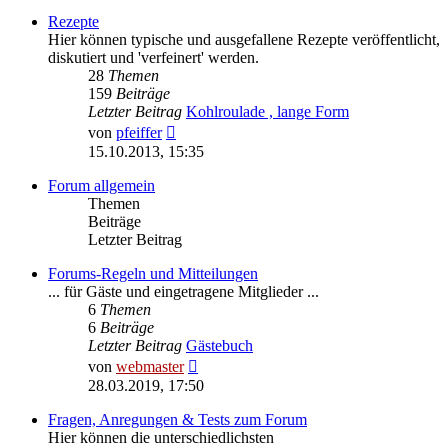
Rezepte
Hier können typische und ausgefallene Rezepte veröffentlicht,
diskutiert und 'verfeinert' werden.
28
Themen
159
Beiträge
Letzter Beitrag
Kohlroulade , lange Form
Neuester
von
pfeiffer
Beitrag
15.10.2013, 15:35
Forum allgemein
Themen
Beiträge
Letzter Beitrag
Forums-Regeln und Mitteilungen
... für Gäste und eingetragene Mitglieder ...
6
Themen
6
Beiträge
Letzter Beitrag
Gästebuch
Neuester
von
webmaster
Beitrag
28.03.2019, 17:50
Fragen, Anregungen & Tests zum Forum
Hier können die unterschiedlichsten