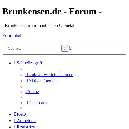
Brunkensen.de - Forum -
- Brunkensen im romantischen Glenetal -
Zum Inhalt
Erweiterte
Suche
Suche
Schnellzugriff
Unbeantwortete Themen
Aktive Themen
Suche
Das Team
FAQ
Anmelden
Registrieren