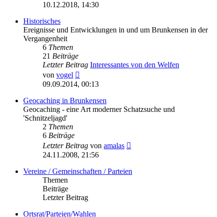
Beitrag
10.12.2018, 14:30
Historisches
Ereignisse und Entwicklungen in und um Brunkensen in der
Vergangenheit
6
Themen
21
Beiträge
Letzter Beitrag
Interessantes von den Welfen
Neuester
von
vogel
Beitrag
09.09.2014, 00:13
Geocaching in Brunkensen
Geocaching - eine Art moderner Schatzsuche und
'Schnitzeljagd'
2
Themen
6
Beiträge
Neuester
Letzter Beitrag
von
amalas
Beitrag
24.11.2008, 21:56
Vereine / Gemeinschaften / Parteien
Themen
Beiträge
Letzter Beitrag
Ortsrat/Parteien/Wahlen