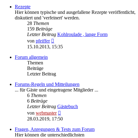
Rezepte
Hier können typische und ausgefallene Rezepte veröffentlicht,
diskutiert und 'verfeinert' werden.
28
Themen
159
Beiträge
Letzter Beitrag
Kohlroulade , lange Form
Neuester
von
pfeiffer
Beitrag
15.10.2013, 15:35
Forum allgemein
Themen
Beiträge
Letzter Beitrag
Forums-Regeln und Mitteilungen
... für Gäste und eingetragene Mitglieder ...
6
Themen
6
Beiträge
Letzter Beitrag
Gästebuch
Neuester
von
webmaster
Beitrag
28.03.2019, 17:50
Fragen, Anregungen & Tests zum Forum
Hier können die unterschiedlichsten