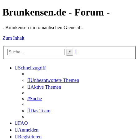
Brunkensen.de - Forum -
- Brunkensen im romantischen Glenetal -
Zum Inhalt
Erweiterte
Suche
Suche
Schnellzugriff
Unbeantwortete Themen
Aktive Themen
Suche
Das Team
FAQ
Anmelden
Registrieren