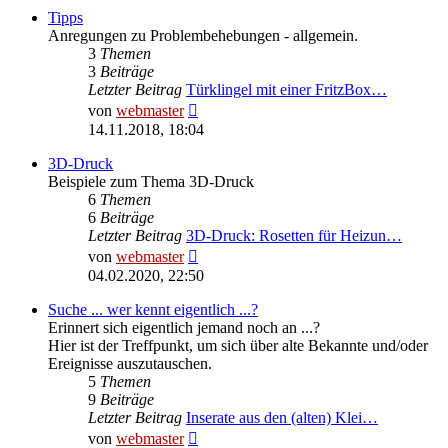
Tipps
Anregungen zu Problembehebungen - allgemein.
3
Themen
3
Beiträge
Letzter Beitrag
Türklingel mit einer FritzBox…
Neuester
von
webmaster
Beitrag
14.11.2018, 18:04
3D-Druck
Beispiele zum Thema 3D-Druck
6
Themen
6
Beiträge
Letzter Beitrag
3D-Druck: Rosetten für Heizun…
Neuester
von
webmaster
Beitrag
04.02.2020, 22:50
Suche ... wer kennt eigentlich ...?
Erinnert sich eigentlich jemand noch an ...?
Hier ist der Treffpunkt, um sich über alte Bekannte und/oder
Ereignisse auszutauschen.
5
Themen
9
Beiträge
Letzter Beitrag
Inserate aus den (alten) Klei…
Neuester
von
webmaster