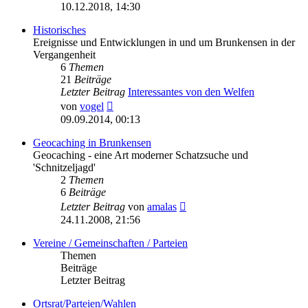
Beitrag
10.12.2018, 14:30
Historisches
Ereignisse und Entwicklungen in und um Brunkensen in der
Vergangenheit
6
Themen
21
Beiträge
Letzter Beitrag
Interessantes von den Welfen
Neuester
von
vogel
Beitrag
09.09.2014, 00:13
Geocaching in Brunkensen
Geocaching - eine Art moderner Schatzsuche und
'Schnitzeljagd'
2
Themen
6
Beiträge
Neuester
Letzter Beitrag
von
amalas
Beitrag
24.11.2008, 21:56
Vereine / Gemeinschaften / Parteien
Themen
Beiträge
Letzter Beitrag
Ortsrat/Parteien/Wahlen