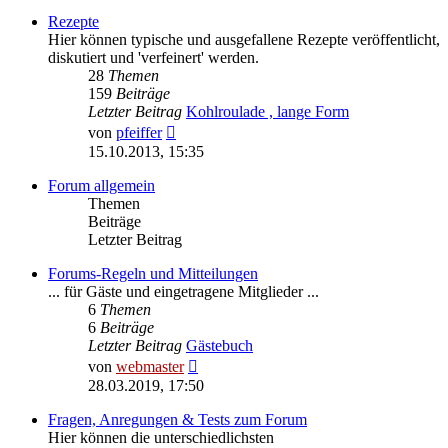
Rezepte
Hier können typische und ausgefallene Rezepte veröffentlicht,
diskutiert und 'verfeinert' werden.
28
Themen
159
Beiträge
Letzter Beitrag
Kohlroulade , lange Form
Neuester
von
pfeiffer
Beitrag
15.10.2013, 15:35
Forum allgemein
Themen
Beiträge
Letzter Beitrag
Forums-Regeln und Mitteilungen
... für Gäste und eingetragene Mitglieder ...
6
Themen
6
Beiträge
Letzter Beitrag
Gästebuch
Neuester
von
webmaster
Beitrag
28.03.2019, 17:50
Fragen, Anregungen & Tests zum Forum
Hier können die unterschiedlichsten