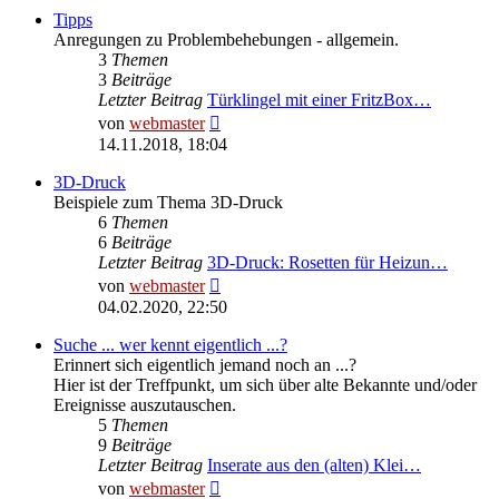
Tipps
Anregungen zu Problembehebungen - allgemein.
3
Themen
3
Beiträge
Letzter Beitrag
Türklingel mit einer FritzBox…
Neuester
von
webmaster
Beitrag
14.11.2018, 18:04
3D-Druck
Beispiele zum Thema 3D-Druck
6
Themen
6
Beiträge
Letzter Beitrag
3D-Druck: Rosetten für Heizun…
Neuester
von
webmaster
Beitrag
04.02.2020, 22:50
Suche ... wer kennt eigentlich ...?
Erinnert sich eigentlich jemand noch an ...?
Hier ist der Treffpunkt, um sich über alte Bekannte und/oder
Ereignisse auszutauschen.
5
Themen
9
Beiträge
Letzter Beitrag
Inserate aus den (alten) Klei…
Neuester
von
webmaster