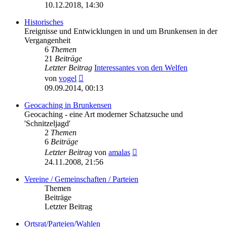
Beitrag
10.12.2018, 14:30
Historisches
Ereignisse und Entwicklungen in und um Brunkensen in der
Vergangenheit
6
Themen
21
Beiträge
Letzter Beitrag
Interessantes von den Welfen
Neuester
von
vogel
Beitrag
09.09.2014, 00:13
Geocaching in Brunkensen
Geocaching - eine Art moderner Schatzsuche und
'Schnitzeljagd'
2
Themen
6
Beiträge
Neuester
Letzter Beitrag
von
amalas
Beitrag
24.11.2008, 21:56
Vereine / Gemeinschaften / Parteien
Themen
Beiträge
Letzter Beitrag
Ortsrat/Parteien/Wahlen