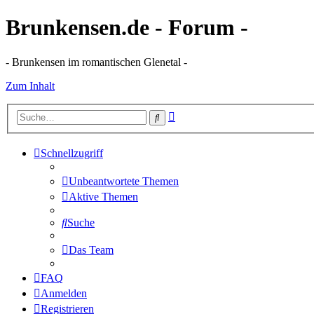
Brunkensen.de - Forum -
- Brunkensen im romantischen Glenetal -
Zum Inhalt
Erweiterte
Suche
Suche
Schnellzugriff
Unbeantwortete Themen
Aktive Themen
Suche
Das Team
FAQ
Anmelden
Registrieren