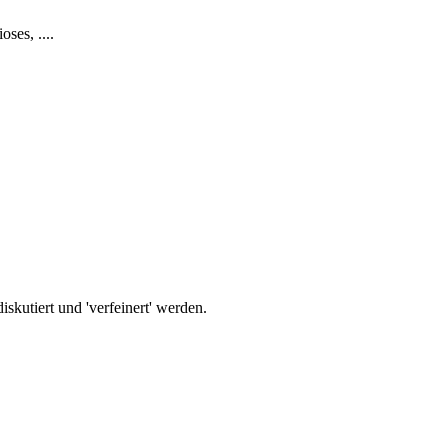
ses, ....
iskutiert und 'verfeinert' werden.