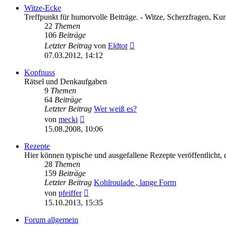
Witze-Ecke
Treffpunkt für humorvolle Beiträge. - Witze, Scherzfragen, Kurio
22
Themen
106
Beiträge
Neuester
Letzter Beitrag
von
Eldtor
Beitrag
07.03.2012, 14:12
Kopfnuss
Rätsel und Denkaufgaben
9
Themen
64
Beiträge
Letzter Beitrag
Wer weiß es?
Neuester
von
mecki
Beitrag
15.08.2008, 10:06
Rezepte
Hier können typische und ausgefallene Rezepte veröffentlicht, d
28
Themen
159
Beiträge
Letzter Beitrag
Kohlroulade , lange Form
Neuester
von
pfeiffer
Beitrag
15.10.2013, 15:35
Forum allgemein