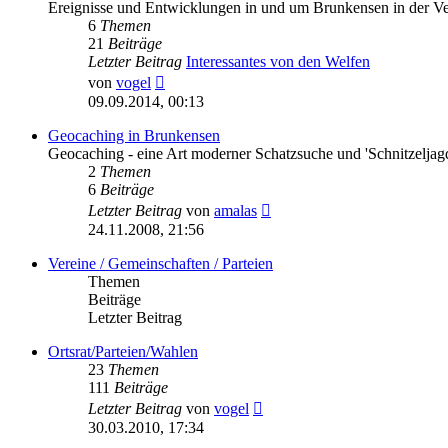
Ereignisse und Entwicklungen in und um Brunkensen in der V
6
Themen
21
Beiträge
Letzter Beitrag
Interessantes von den Welfen
Neuester
von
vogel
Beitrag
09.09.2014, 00:13
Geocaching in Brunkensen
Geocaching - eine Art moderner Schatzsuche und 'Schnitzeljag
2
Themen
6
Beiträge
Neuester
Letzter Beitrag
von
amalas
Beitrag
24.11.2008, 21:56
Vereine / Gemeinschaften / Parteien
Themen
Beiträge
Letzter Beitrag
Ortsrat/Parteien/Wahlen
23
Themen
111
Beiträge
Neuester
Letzter Beitrag
von
vogel
Beitrag
30.03.2010, 17:34