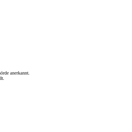
hörde anerkannt.
lt.