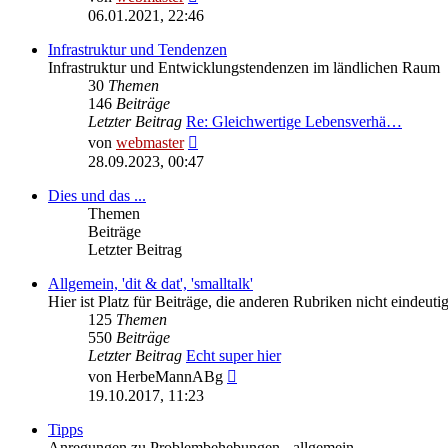
Beitrag
06.01.2021, 22:46
Infrastruktur und Tendenzen
Infrastruktur und Entwicklungstendenzen im ländlichen Raum
30
Themen
146
Beiträge
Letzter Beitrag
Re: Gleichwertige Lebensverhä…
Neuester
von
webmaster
Beitrag
28.09.2023, 00:47
Dies und das ...
Themen
Beiträge
Letzter Beitrag
Allgemein, 'dit & dat', 'smalltalk'
Hier ist Platz für Beiträge, die anderen Rubriken nicht eindeu
125
Themen
550
Beiträge
Letzter Beitrag
Echt super hier
Neuester
von
HerbeMannABg
Beitrag
19.10.2017, 11:23
Tipps
Anregungen zu Problembehebungen - allgemein.