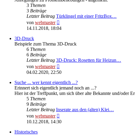
3
Themen
3
Beiträge
Letzter Beitrag
Türklingel mit einer FritzBox…
Neuester
von
webmaster
Beitrag
14.11.2018, 18:04
3D-Druck
Beispiele zum Thema 3D-Druck
6
Themen
6
Beiträge
Letzter Beitrag
3D-Druck: Rosetten für Heizun…
Neuester
von
webmaster
Beitrag
04.02.2020, 22:50
Suche ... wer kennt eigentlich ...?
Erinnert sich eigentlich jemand noch an ...?
Hier ist der Treffpunkt, um sich über alte Bekannte und/oder E
5
Themen
9
Beiträge
Letzter Beitrag
Inserate aus den (alten) Klei…
Neuester
von
webmaster
Beitrag
10.12.2018, 14:30
Historisches