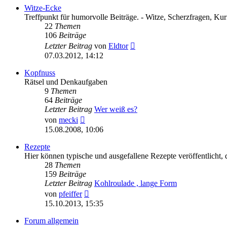
Witze-Ecke
Treffpunkt für humorvolle Beiträge. - Witze, Scherzfragen, Kurio
22
Themen
106
Beiträge
Neuester
Letzter Beitrag
von
Eldtor
Beitrag
07.03.2012, 14:12
Kopfnuss
Rätsel und Denkaufgaben
9
Themen
64
Beiträge
Letzter Beitrag
Wer weiß es?
Neuester
von
mecki
Beitrag
15.08.2008, 10:06
Rezepte
Hier können typische und ausgefallene Rezepte veröffentlicht, d
28
Themen
159
Beiträge
Letzter Beitrag
Kohlroulade , lange Form
Neuester
von
pfeiffer
Beitrag
15.10.2013, 15:35
Forum allgemein