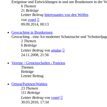
Ereignisse und Entwicklungen in und um Brunkensen in der V
6
Themen
21
Beiträge
Letzter Beitrag
Interessantes von den Welfen
Neuester
von
vogel
Beitrag
09.09.2014, 00:13
Geocaching in Brunkensen
Geocaching - eine Art moderner Schatzsuche und 'Schnitzeljag
2
Themen
6
Beiträge
Neuester
Letzter Beitrag
von
amalas
Beitrag
24.11.2008, 21:56
Vereine / Gemeinschaften / Parteien
Themen
Beiträge
Letzter Beitrag
Ortsrat/Parteien/Wahlen
23
Themen
111
Beiträge
Neuester
Letzter Beitrag
von
vogel
Beitrag
30.03.2010, 17:34