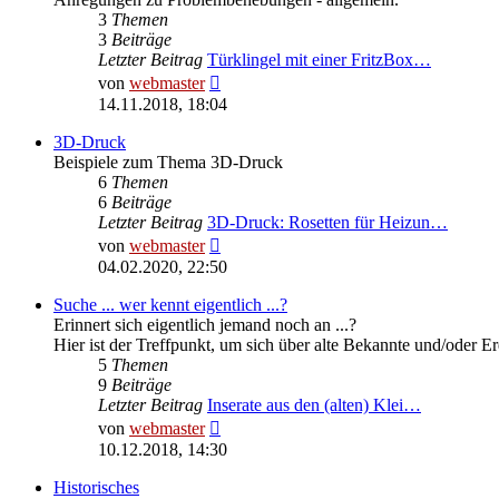
3
Themen
3
Beiträge
Letzter Beitrag
Türklingel mit einer FritzBox…
Neuester
von
webmaster
Beitrag
14.11.2018, 18:04
3D-Druck
Beispiele zum Thema 3D-Druck
6
Themen
6
Beiträge
Letzter Beitrag
3D-Druck: Rosetten für Heizun…
Neuester
von
webmaster
Beitrag
04.02.2020, 22:50
Suche ... wer kennt eigentlich ...?
Erinnert sich eigentlich jemand noch an ...?
Hier ist der Treffpunkt, um sich über alte Bekannte und/oder E
5
Themen
9
Beiträge
Letzter Beitrag
Inserate aus den (alten) Klei…
Neuester
von
webmaster
Beitrag
10.12.2018, 14:30
Historisches