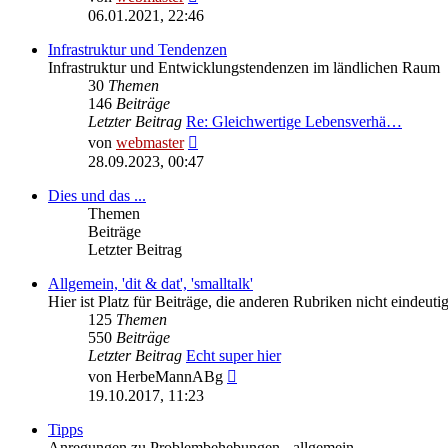
Beitrag
06.01.2021, 22:46
Infrastruktur und Tendenzen
Infrastruktur und Entwicklungstendenzen im ländlichen Raum
30
Themen
146
Beiträge
Letzter Beitrag
Re: Gleichwertige Lebensverhä…
Neuester
von
webmaster
Beitrag
28.09.2023, 00:47
Dies und das ...
Themen
Beiträge
Letzter Beitrag
Allgemein, 'dit & dat', 'smalltalk'
Hier ist Platz für Beiträge, die anderen Rubriken nicht eindeu
125
Themen
550
Beiträge
Letzter Beitrag
Echt super hier
Neuester
von
HerbeMannABg
Beitrag
19.10.2017, 11:23
Tipps
Anregungen zu Problembehebungen - allgemein.