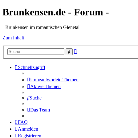
Brunkensen.de - Forum -
- Brunkensen im romantischen Glenetal -
Zum Inhalt
Erweiterte
Suche
Suche
Schnellzugriff
Unbeantwortete Themen
Aktive Themen
Suche
Das Team
FAQ
Anmelden
Registrieren