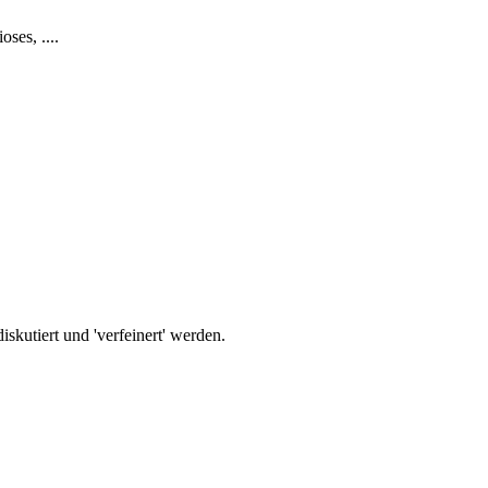
ses, ....
iskutiert und 'verfeinert' werden.