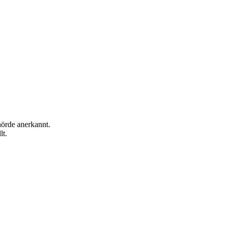
hörde anerkannt.
lt.