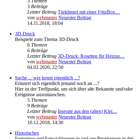
3
Themen
3
Beiträge
Letzter Beitrag
Türklingel mit einer FritzBox…
von
webmaster
Neuester Beitrag
14.11.2018, 18:04
3D-Druck
Beispiele zum Thema 3D-Druck
6
Themen
6
Beiträge
Letzter Beitrag
3D-Druck: Rosetten für Heizun…
von
webmaster
Neuester Beitrag
04.02.2020, 22:50
Suche ... wer kennt eigentlich ...?
Erinnert sich eigentlich jemand noch an ...?
Hier ist der Treffpunkt, um sich über alte Bekannte und/oder
Ereignisse auszutauschen.
5
Themen
9
Beiträge
Letzter Beitrag
Inserate aus den (alten) Klei…
von
webmaster
Neuester Beitrag
10.12.2018, 14:30
Historisches
Ereignisse und Entwicklungen in und um Brunkensen in der