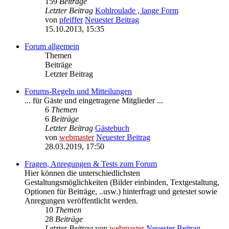
159
Beiträge
Letzter Beitrag
Kohlroulade , lange Form
von
pfeiffer
Neuester Beitrag
15.10.2013, 15:35
Forum allgemein
Themen
Beiträge
Letzter Beitrag
Forums-Regeln und Mitteilungen
... für Gäste und eingetragene Mitglieder ...
6
Themen
6
Beiträge
Letzter Beitrag
Gästebuch
von
webmaster
Neuester Beitrag
28.03.2019, 17:50
Fragen, Anregungen & Tests zum Forum
Hier können die unterschiedlichsten
Gestaltungsmöglichkeiten (Bilder einbinden, Textgestaltung,
Optionen für Beiträge, ..usw.) hinterfragt und getestet sowie
Anregungen veröffentlicht werden.
10
Themen
28
Beiträge
Letzter Beitrag
von
webmaster
Neuester Beitrag