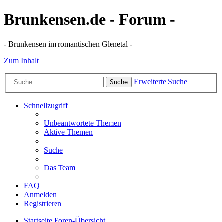
Brunkensen.de - Forum -
- Brunkensen im romantischen Glenetal -
Zum Inhalt
Erweiterte Suche
Suche
Schnellzugriff
Unbeantwortete Themen
Aktive Themen
Suche
Das Team
FAQ
Anmelden
Registrieren
Startseite
Foren-Übersicht