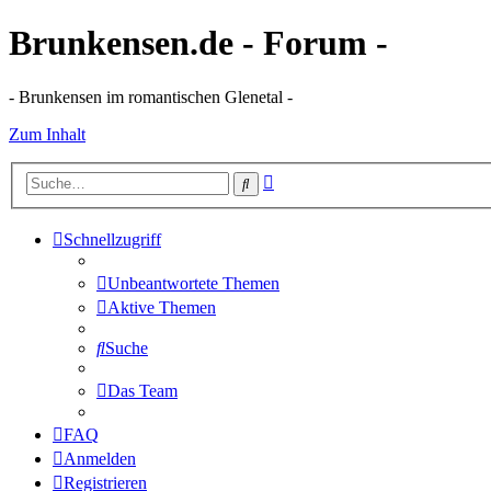
Brunkensen.de - Forum -
- Brunkensen im romantischen Glenetal -
Zum Inhalt
Erweiterte
Suche
Suche
Schnellzugriff
Unbeantwortete Themen
Aktive Themen
Suche
Das Team
FAQ
Anmelden
Registrieren