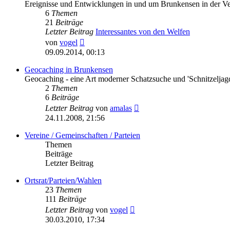
Ereignisse und Entwicklungen in und um Brunkensen in der V
6
Themen
21
Beiträge
Letzter Beitrag
Interessantes von den Welfen
Neuester
von
vogel
Beitrag
09.09.2014, 00:13
Geocaching in Brunkensen
Geocaching - eine Art moderner Schatzsuche und 'Schnitzeljag
2
Themen
6
Beiträge
Neuester
Letzter Beitrag
von
amalas
Beitrag
24.11.2008, 21:56
Vereine / Gemeinschaften / Parteien
Themen
Beiträge
Letzter Beitrag
Ortsrat/Parteien/Wahlen
23
Themen
111
Beiträge
Neuester
Letzter Beitrag
von
vogel
Beitrag
30.03.2010, 17:34