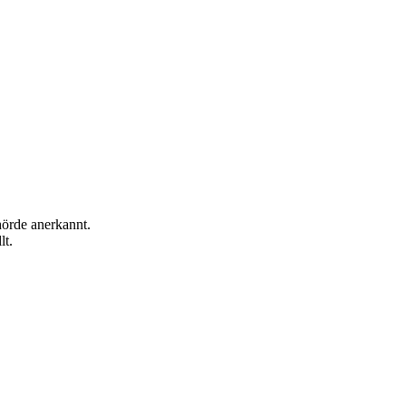
hörde anerkannt.
lt.