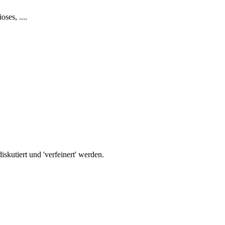
ses, ....
iskutiert und 'verfeinert' werden.