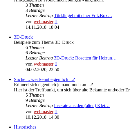
3
Themen
3
Beiträge
Letzter Beitrag
Türklingel mit einer FritzBox…
Neuester
von
webmaster
Beitrag
14.11.2018, 18:04
3D-Druck
Beispiele zum Thema 3D-Druck
6
Themen
6
Beiträge
Letzter Beitrag
3D-Druck: Rosetten für Heizun…
Neuester
von
webmaster
Beitrag
04.02.2020, 22:50
Suche ... wer kennt eigentlich ...?
Erinnert sich eigentlich jemand noch an ...?
Hier ist der Treffpunkt, um sich über alte Bekannte und/oder E
5
Themen
9
Beiträge
Letzter Beitrag
Inserate aus den (alten) Klei…
Neuester
von
webmaster
Beitrag
10.12.2018, 14:30
Historisches