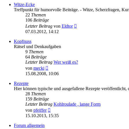
Witze-Ecke
Treffpunkt für humorvolle Beiträge. - Witze, Scherzfragen, Kurio
22
Themen
106
Beiträge
Neuester
Letzter Beitrag
von
Eldtor
Beitrag
07.03.2012, 14:12
Kopfnuss
Rätsel und Denkaufgaben
9
Themen
64
Beiträge
Letzter Beitrag
Wer weiß es?
Neuester
von
mecki
Beitrag
15.08.2008, 10:06
Rezepte
Hier können typische und ausgefallene Rezepte veröffentlicht, d
28
Themen
159
Beiträge
Letzter Beitrag
Kohlroulade , lange Form
Neuester
von
pfeiffer
Beitrag
15.10.2013, 15:35
Forum allgemein