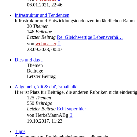
Beitrag
06.01.2021, 22:46
Infrastruktur und Tendenzen
Infrastruktur und Entwicklungstendenzen im ländlichen Raum
30
Themen
146
Beiträge
Letzter Beitrag
Re: Gleichwertige Lebensverhä…
Neuester
von
webmaster
Beitrag
28.09.2023, 00:47
Dies und das ...
Themen
Beiträge
Letzter Beitrag
Allgemein, 'dit & dat', 'smalltalk'
Hier ist Platz für Beiträge, die anderen Rubriken nicht eindeu
125
Themen
550
Beiträge
Letzter Beitrag
Echt super hier
Neuester
von
HerbeMannABg
Beitrag
19.10.2017, 11:23
Tipps
Anregungen zu Problembehebungen - allgemein.