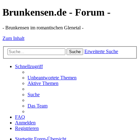
Brunkensen.de - Forum -
- Brunkensen im romantischen Glenetal -
Zum Inhalt
Erweiterte Suche
Suche
Schnellzugriff
Unbeantwortete Themen
Aktive Themen
Suche
Das Team
FAQ
Anmelden
Registrieren
Startseite
Foren-Übersicht