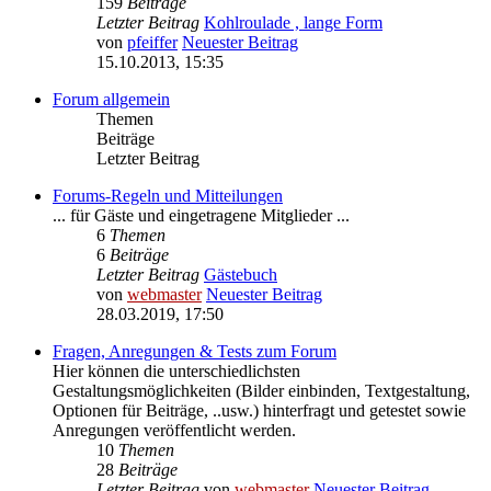
159
Beiträge
Letzter Beitrag
Kohlroulade , lange Form
von
pfeiffer
Neuester Beitrag
15.10.2013, 15:35
Forum allgemein
Themen
Beiträge
Letzter Beitrag
Forums-Regeln und Mitteilungen
... für Gäste und eingetragene Mitglieder ...
6
Themen
6
Beiträge
Letzter Beitrag
Gästebuch
von
webmaster
Neuester Beitrag
28.03.2019, 17:50
Fragen, Anregungen & Tests zum Forum
Hier können die unterschiedlichsten
Gestaltungsmöglichkeiten (Bilder einbinden, Textgestaltung,
Optionen für Beiträge, ..usw.) hinterfragt und getestet sowie
Anregungen veröffentlicht werden.
10
Themen
28
Beiträge
Letzter Beitrag
von
webmaster
Neuester Beitrag