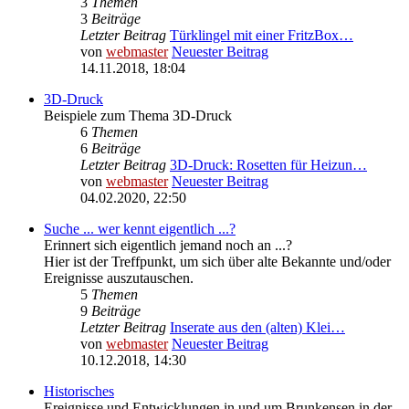
3
Themen
3
Beiträge
Letzter Beitrag
Türklingel mit einer FritzBox…
von
webmaster
Neuester Beitrag
14.11.2018, 18:04
3D-Druck
Beispiele zum Thema 3D-Druck
6
Themen
6
Beiträge
Letzter Beitrag
3D-Druck: Rosetten für Heizun…
von
webmaster
Neuester Beitrag
04.02.2020, 22:50
Suche ... wer kennt eigentlich ...?
Erinnert sich eigentlich jemand noch an ...?
Hier ist der Treffpunkt, um sich über alte Bekannte und/oder
Ereignisse auszutauschen.
5
Themen
9
Beiträge
Letzter Beitrag
Inserate aus den (alten) Klei…
von
webmaster
Neuester Beitrag
10.12.2018, 14:30
Historisches
Ereignisse und Entwicklungen in und um Brunkensen in der