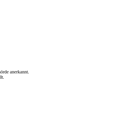
hörde anerkannt.
lt.