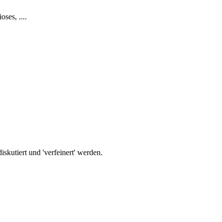
ses, ....
iskutiert und 'verfeinert' werden.