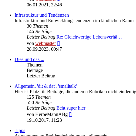
Beitrag
06.01.2021, 22:46
Infrastruktur und Tendenzen
Infrastruktur und Entwicklungstendenzen im ländlichen Raum
30
Themen
146
Beiträge
Letzter Beitrag
Re: Gleichwertige Lebensverhä…
Neuester
von
webmaster
Beitrag
28.09.2023, 00:47
Dies und das ...
Themen
Beiträge
Letzter Beitrag
Allgemein, 'dit & dat', 'smalltalk'
Hier ist Platz für Beiträge, die anderen Rubriken nicht eindeu
125
Themen
550
Beiträge
Letzter Beitrag
Echt super hier
Neuester
von
HerbeMannABg
Beitrag
19.10.2017, 11:23
Tipps
Anregungen zu Problembehebungen - allgemein.