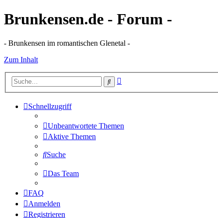
Brunkensen.de - Forum -
- Brunkensen im romantischen Glenetal -
Zum Inhalt
Erweiterte
Suche
Suche
Schnellzugriff
Unbeantwortete Themen
Aktive Themen
Suche
Das Team
FAQ
Anmelden
Registrieren