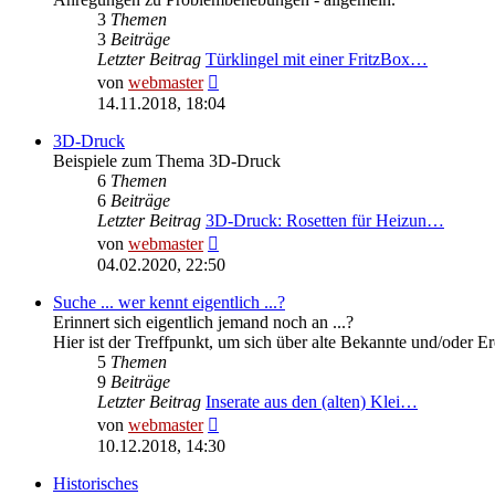
3
Themen
3
Beiträge
Letzter Beitrag
Türklingel mit einer FritzBox…
Neuester
von
webmaster
Beitrag
14.11.2018, 18:04
3D-Druck
Beispiele zum Thema 3D-Druck
6
Themen
6
Beiträge
Letzter Beitrag
3D-Druck: Rosetten für Heizun…
Neuester
von
webmaster
Beitrag
04.02.2020, 22:50
Suche ... wer kennt eigentlich ...?
Erinnert sich eigentlich jemand noch an ...?
Hier ist der Treffpunkt, um sich über alte Bekannte und/oder E
5
Themen
9
Beiträge
Letzter Beitrag
Inserate aus den (alten) Klei…
Neuester
von
webmaster
Beitrag
10.12.2018, 14:30
Historisches