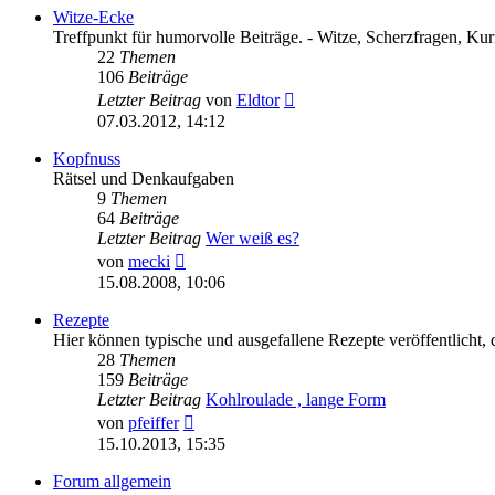
Witze-Ecke
Treffpunkt für humorvolle Beiträge. - Witze, Scherzfragen, Kurio
22
Themen
106
Beiträge
Neuester
Letzter Beitrag
von
Eldtor
Beitrag
07.03.2012, 14:12
Kopfnuss
Rätsel und Denkaufgaben
9
Themen
64
Beiträge
Letzter Beitrag
Wer weiß es?
Neuester
von
mecki
Beitrag
15.08.2008, 10:06
Rezepte
Hier können typische und ausgefallene Rezepte veröffentlicht, d
28
Themen
159
Beiträge
Letzter Beitrag
Kohlroulade , lange Form
Neuester
von
pfeiffer
Beitrag
15.10.2013, 15:35
Forum allgemein