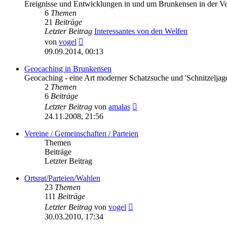
Ereignisse und Entwicklungen in und um Brunkensen in der V
6
Themen
21
Beiträge
Letzter Beitrag
Interessantes von den Welfen
Neuester
von
vogel
Beitrag
09.09.2014, 00:13
Geocaching in Brunkensen
Geocaching - eine Art moderner Schatzsuche und 'Schnitzeljag
2
Themen
6
Beiträge
Neuester
Letzter Beitrag
von
amalas
Beitrag
24.11.2008, 21:56
Vereine / Gemeinschaften / Parteien
Themen
Beiträge
Letzter Beitrag
Ortsrat/Parteien/Wahlen
23
Themen
111
Beiträge
Neuester
Letzter Beitrag
von
vogel
Beitrag
30.03.2010, 17:34