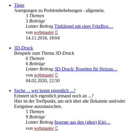
Tipps
Anregungen zu Problembehebungen - allgemein.
3
Themen
3
Beiträge
Letzter Beitrag
Türklingel mit einer FritzBox…
Neuester
von
webmaster
Beitrag
14.11.2018, 18:04
3D-Druck
Beispiele zum Thema 3D-Druck
6
Themen
6
Beiträge
Letzter Beitrag
3D-Druck: Rosetten für Heizun…
Neuester
von
webmaster
Beitrag
04.02.2020, 22:50
Suche ... wer kennt eigentlich ...?
Erinnert sich eigentlich jemand noch an ...?
Hier ist der Treffpunkt, um sich über alte Bekannte und/oder
Ereignisse auszutauschen.
5
Themen
9
Beiträge
Letzter Beitrag
Inserate aus den (alten) Klei…
Neuester
von
webmaster