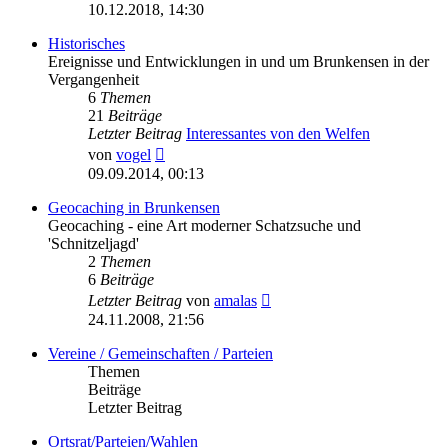
Beitrag
10.12.2018, 14:30
Historisches
Ereignisse und Entwicklungen in und um Brunkensen in der
Vergangenheit
6
Themen
21
Beiträge
Letzter Beitrag
Interessantes von den Welfen
Neuester
von
vogel
Beitrag
09.09.2014, 00:13
Geocaching in Brunkensen
Geocaching - eine Art moderner Schatzsuche und
'Schnitzeljagd'
2
Themen
6
Beiträge
Neuester
Letzter Beitrag
von
amalas
Beitrag
24.11.2008, 21:56
Vereine / Gemeinschaften / Parteien
Themen
Beiträge
Letzter Beitrag
Ortsrat/Parteien/Wahlen