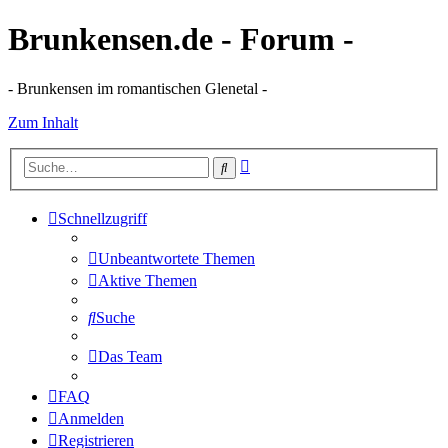
Brunkensen.de - Forum -
- Brunkensen im romantischen Glenetal -
Zum Inhalt
Erweiterte
Suche
Suche
Schnellzugriff
Unbeantwortete Themen
Aktive Themen
Suche
Das Team
FAQ
Anmelden
Registrieren