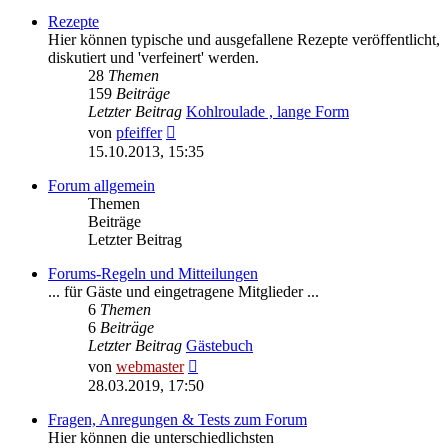
Rezepte
Hier können typische und ausgefallene Rezepte veröffentlicht,
diskutiert und 'verfeinert' werden.
28
Themen
159
Beiträge
Letzter Beitrag
Kohlroulade , lange Form
Neuester
von
pfeiffer
Beitrag
15.10.2013, 15:35
Forum allgemein
Themen
Beiträge
Letzter Beitrag
Forums-Regeln und Mitteilungen
... für Gäste und eingetragene Mitglieder ...
6
Themen
6
Beiträge
Letzter Beitrag
Gästebuch
Neuester
von
webmaster
Beitrag
28.03.2019, 17:50
Fragen, Anregungen & Tests zum Forum
Hier können die unterschiedlichsten