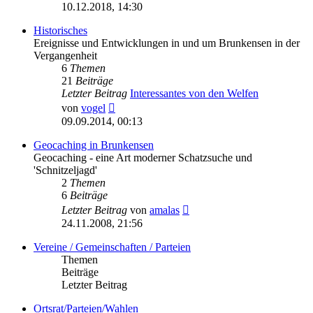
Beitrag
10.12.2018, 14:30
Historisches
Ereignisse und Entwicklungen in und um Brunkensen in der
Vergangenheit
6
Themen
21
Beiträge
Letzter Beitrag
Interessantes von den Welfen
Neuester
von
vogel
Beitrag
09.09.2014, 00:13
Geocaching in Brunkensen
Geocaching - eine Art moderner Schatzsuche und
'Schnitzeljagd'
2
Themen
6
Beiträge
Neuester
Letzter Beitrag
von
amalas
Beitrag
24.11.2008, 21:56
Vereine / Gemeinschaften / Parteien
Themen
Beiträge
Letzter Beitrag
Ortsrat/Parteien/Wahlen