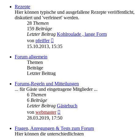
Rezepte
Hier können typische und ausgefallene Rezepte veröffentlicht,
diskutiert und 'verfeinert' werden.
28
Themen
159
Beiträge
Letzter Beitrag
Kohlroulade , lange Form
Neuester
von
pfeiffer
Beitrag
15.10.2013, 15:35
Forum allgemein
Themen
Beiträge
Letzter Beitrag
Forums-Regeln und Mitteilungen
... für Gäste und eingetragene Mitglieder ...
6
Themen
6
Beiträge
Letzter Beitrag
Gästebuch
Neuester
von
webmaster
Beitrag
28.03.2019, 17:50
Fragen, Anregungen & Tests zum Forum
Hier können die unterschiedlichsten