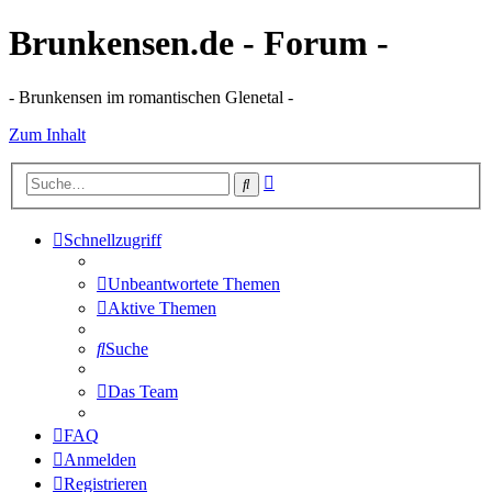
Brunkensen.de - Forum -
- Brunkensen im romantischen Glenetal -
Zum Inhalt
Erweiterte
Suche
Suche
Schnellzugriff
Unbeantwortete Themen
Aktive Themen
Suche
Das Team
FAQ
Anmelden
Registrieren