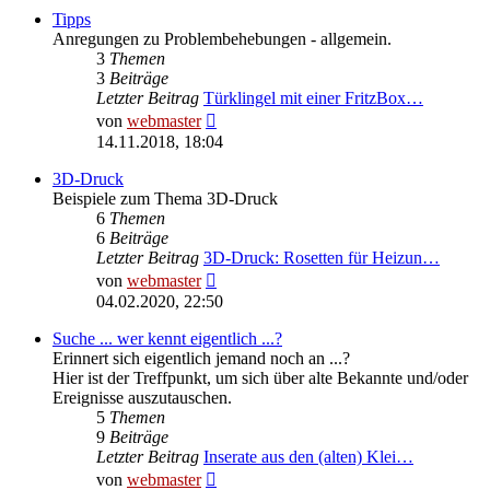
Tipps
Anregungen zu Problembehebungen - allgemein.
3
Themen
3
Beiträge
Letzter Beitrag
Türklingel mit einer FritzBox…
Neuester
von
webmaster
Beitrag
14.11.2018, 18:04
3D-Druck
Beispiele zum Thema 3D-Druck
6
Themen
6
Beiträge
Letzter Beitrag
3D-Druck: Rosetten für Heizun…
Neuester
von
webmaster
Beitrag
04.02.2020, 22:50
Suche ... wer kennt eigentlich ...?
Erinnert sich eigentlich jemand noch an ...?
Hier ist der Treffpunkt, um sich über alte Bekannte und/oder
Ereignisse auszutauschen.
5
Themen
9
Beiträge
Letzter Beitrag
Inserate aus den (alten) Klei…
Neuester
von
webmaster