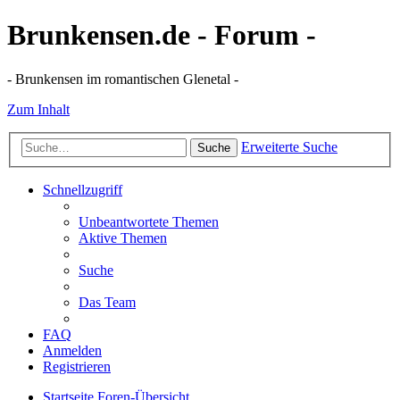
Brunkensen.de - Forum -
- Brunkensen im romantischen Glenetal -
Zum Inhalt
Erweiterte Suche
Suche
Schnellzugriff
Unbeantwortete Themen
Aktive Themen
Suche
Das Team
FAQ
Anmelden
Registrieren
Startseite
Foren-Übersicht