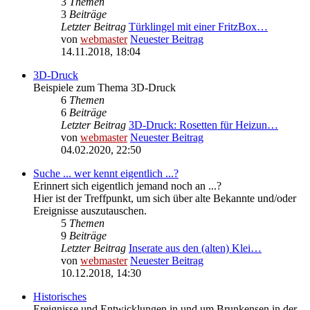
3
Themen
3
Beiträge
Letzter Beitrag
Türklingel mit einer FritzBox…
von
webmaster
Neuester Beitrag
14.11.2018, 18:04
3D-Druck
Beispiele zum Thema 3D-Druck
6
Themen
6
Beiträge
Letzter Beitrag
3D-Druck: Rosetten für Heizun…
von
webmaster
Neuester Beitrag
04.02.2020, 22:50
Suche ... wer kennt eigentlich ...?
Erinnert sich eigentlich jemand noch an ...?
Hier ist der Treffpunkt, um sich über alte Bekannte und/oder
Ereignisse auszutauschen.
5
Themen
9
Beiträge
Letzter Beitrag
Inserate aus den (alten) Klei…
von
webmaster
Neuester Beitrag
10.12.2018, 14:30
Historisches
Ereignisse und Entwicklungen in und um Brunkensen in der