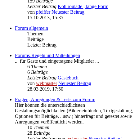
159
Beiträge
Letzter Beitrag
Kohlroulade , lange Form
von
pfeiffer
Neuester Beitrag
15.10.2013, 15:35
Forum allgemein
Themen
Beiträge
Letzter Beitrag
Forums-Regeln und Mitteilungen
... für Gäste und eingetragene Mitglieder ...
6
Themen
6
Beiträge
Letzter Beitrag
Gästebuch
von
webmaster
Neuester Beitrag
28.03.2019, 17:50
Fragen, Anregungen & Tests zum Forum
Hier können die unterschiedlichsten
Gestaltungsmöglichkeiten (Bilder einbinden, Textgestaltung,
Optionen für Beiträge, ..usw.) hinterfragt und getestet sowie
Anregungen veröffentlicht werden.
10
Themen
28
Beiträge
Letzter Beitrag
von
webmaster
Neuester Beitrag