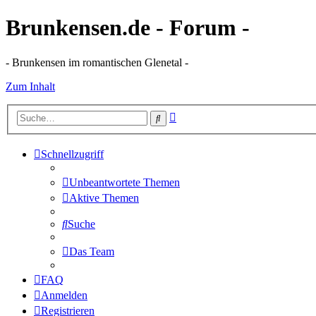
Brunkensen.de - Forum -
- Brunkensen im romantischen Glenetal -
Zum Inhalt
Erweiterte
Suche
Suche
Schnellzugriff
Unbeantwortete Themen
Aktive Themen
Suche
Das Team
FAQ
Anmelden
Registrieren