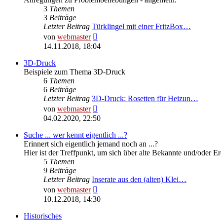
3
Themen
3
Beiträge
Letzter Beitrag
Türklingel mit einer FritzBox…
Neuester
von
webmaster
Beitrag
14.11.2018, 18:04
3D-Druck
Beispiele zum Thema 3D-Druck
6
Themen
6
Beiträge
Letzter Beitrag
3D-Druck: Rosetten für Heizun…
Neuester
von
webmaster
Beitrag
04.02.2020, 22:50
Suche ... wer kennt eigentlich ...?
Erinnert sich eigentlich jemand noch an ...?
Hier ist der Treffpunkt, um sich über alte Bekannte und/oder E
5
Themen
9
Beiträge
Letzter Beitrag
Inserate aus den (alten) Klei…
Neuester
von
webmaster
Beitrag
10.12.2018, 14:30
Historisches