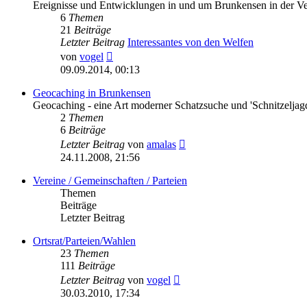
Ereignisse und Entwicklungen in und um Brunkensen in der V
6
Themen
21
Beiträge
Letzter Beitrag
Interessantes von den Welfen
Neuester
von
vogel
Beitrag
09.09.2014, 00:13
Geocaching in Brunkensen
Geocaching - eine Art moderner Schatzsuche und 'Schnitzeljag
2
Themen
6
Beiträge
Neuester
Letzter Beitrag
von
amalas
Beitrag
24.11.2008, 21:56
Vereine / Gemeinschaften / Parteien
Themen
Beiträge
Letzter Beitrag
Ortsrat/Parteien/Wahlen
23
Themen
111
Beiträge
Neuester
Letzter Beitrag
von
vogel
Beitrag
30.03.2010, 17:34