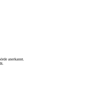
hörde anerkannt.
lt.