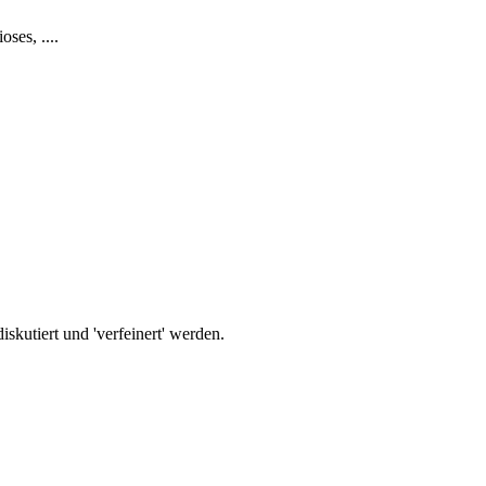
ses, ....
iskutiert und 'verfeinert' werden.