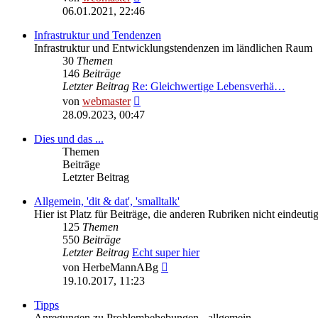
Beitrag
06.01.2021, 22:46
Infrastruktur und Tendenzen
Infrastruktur und Entwicklungstendenzen im ländlichen Raum
30
Themen
146
Beiträge
Letzter Beitrag
Re: Gleichwertige Lebensverhä…
Neuester
von
webmaster
Beitrag
28.09.2023, 00:47
Dies und das ...
Themen
Beiträge
Letzter Beitrag
Allgemein, 'dit & dat', 'smalltalk'
Hier ist Platz für Beiträge, die anderen Rubriken nicht eindeu
125
Themen
550
Beiträge
Letzter Beitrag
Echt super hier
Neuester
von
HerbeMannABg
Beitrag
19.10.2017, 11:23
Tipps
Anregungen zu Problembehebungen - allgemein.