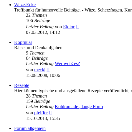
Witze-Ecke
Treffpunkt für humorvolle Beiträge. - Witze, Scherzfragen, Kurio
22
Themen
106
Beiträge
Neuester
Letzter Beitrag
von
Eldtor
Beitrag
07.03.2012, 14:12
Kopfnuss
Rätsel und Denkaufgaben
9
Themen
64
Beiträge
Letzter Beitrag
Wer weiß es?
Neuester
von
mecki
Beitrag
15.08.2008, 10:06
Rezepte
Hier können typische und ausgefallene Rezepte veröffentlicht, d
28
Themen
159
Beiträge
Letzter Beitrag
Kohlroulade , lange Form
Neuester
von
pfeiffer
Beitrag
15.10.2013, 15:35
Forum allgemein