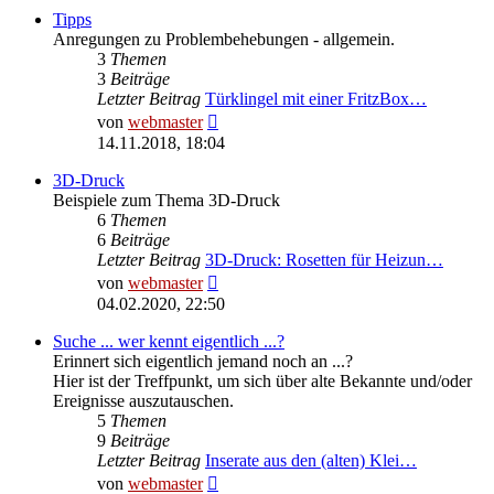
Tipps
Anregungen zu Problembehebungen - allgemein.
3
Themen
3
Beiträge
Letzter Beitrag
Türklingel mit einer FritzBox…
Neuester
von
webmaster
Beitrag
14.11.2018, 18:04
3D-Druck
Beispiele zum Thema 3D-Druck
6
Themen
6
Beiträge
Letzter Beitrag
3D-Druck: Rosetten für Heizun…
Neuester
von
webmaster
Beitrag
04.02.2020, 22:50
Suche ... wer kennt eigentlich ...?
Erinnert sich eigentlich jemand noch an ...?
Hier ist der Treffpunkt, um sich über alte Bekannte und/oder
Ereignisse auszutauschen.
5
Themen
9
Beiträge
Letzter Beitrag
Inserate aus den (alten) Klei…
Neuester
von
webmaster