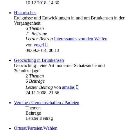
Beitrag
10.12.2018, 14:30
Historisches
Ereignisse und Entwicklungen in und um Brunkensen in der
Vergangenheit
6
Themen
21
Beiträge
Letzter Beitrag
Interessantes von den Welfen
Neuester
von
vogel
Beitrag
09.09.2014, 00:13
Geocaching in Brunkensen
Geocaching - eine Art moderner Schatzsuche und
'Schnitzeljagd'
2
Themen
6
Beiträge
Neuester
Letzter Beitrag
von
amalas
Beitrag
24.11.2008, 21:56
Vereine / Gemeinschaften / Parteien
Themen
Beiträge
Letzter Beitrag
Ortsrat/Parteien/Wahlen