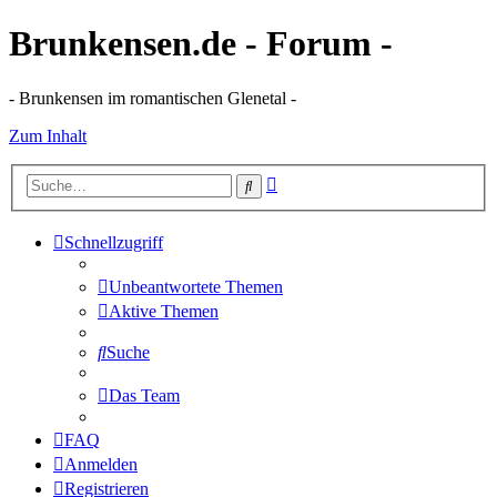
Brunkensen.de - Forum -
- Brunkensen im romantischen Glenetal -
Zum Inhalt
Erweiterte
Suche
Suche
Schnellzugriff
Unbeantwortete Themen
Aktive Themen
Suche
Das Team
FAQ
Anmelden
Registrieren