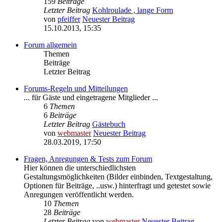
159
Beiträge
Letzter Beitrag
Kohlroulade , lange Form
von
pfeiffer
Neuester Beitrag
15.10.2013, 15:35
Forum allgemein
Themen
Beiträge
Letzter Beitrag
Forums-Regeln und Mitteilungen
... für Gäste und eingetragene Mitglieder ...
6
Themen
6
Beiträge
Letzter Beitrag
Gästebuch
von
webmaster
Neuester Beitrag
28.03.2019, 17:50
Fragen, Anregungen & Tests zum Forum
Hier können die unterschiedlichsten
Gestaltungsmöglichkeiten (Bilder einbinden, Textgestaltung,
Optionen für Beiträge, ..usw.) hinterfragt und getestet sowie
Anregungen veröffentlicht werden.
10
Themen
28
Beiträge
Letzter Beitrag
von
webmaster
Neuester Beitrag