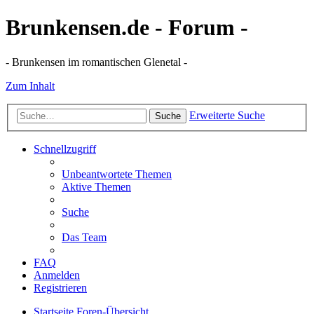
Brunkensen.de - Forum -
- Brunkensen im romantischen Glenetal -
Zum Inhalt
Erweiterte Suche
Suche
Schnellzugriff
Unbeantwortete Themen
Aktive Themen
Suche
Das Team
FAQ
Anmelden
Registrieren
Startseite
Foren-Übersicht