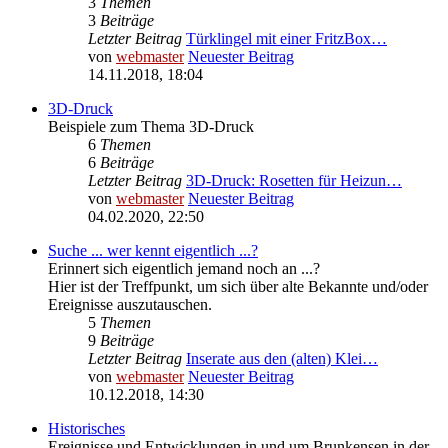
3
Themen
3
Beiträge
Letzter Beitrag
Türklingel mit einer FritzBox…
von
webmaster
Neuester Beitrag
14.11.2018, 18:04
3D-Druck
Beispiele zum Thema 3D-Druck
6
Themen
6
Beiträge
Letzter Beitrag
3D-Druck: Rosetten für Heizun…
von
webmaster
Neuester Beitrag
04.02.2020, 22:50
Suche ... wer kennt eigentlich ...?
Erinnert sich eigentlich jemand noch an ...?
Hier ist der Treffpunkt, um sich über alte Bekannte und/oder
Ereignisse auszutauschen.
5
Themen
9
Beiträge
Letzter Beitrag
Inserate aus den (alten) Klei…
von
webmaster
Neuester Beitrag
10.12.2018, 14:30
Historisches
Ereignisse und Entwicklungen in und um Brunkensen in der