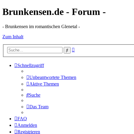
Brunkensen.de - Forum -
- Brunkensen im romantischen Glenetal -
Zum Inhalt
Erweiterte
Suche
Suche
Schnellzugriff
Unbeantwortete Themen
Aktive Themen
Suche
Das Team
FAQ
Anmelden
Registrieren