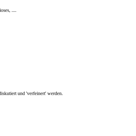
ses, ....
iskutiert und 'verfeinert' werden.