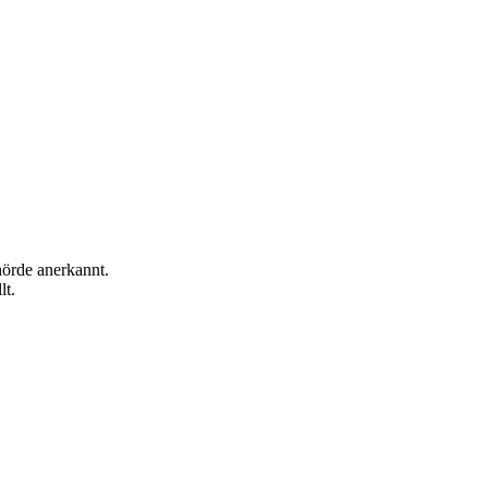
hörde anerkannt.
lt.