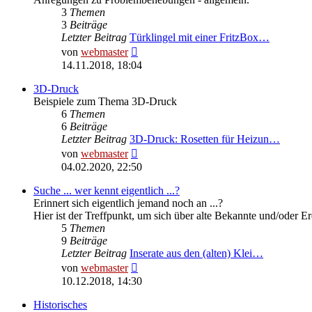
3
Themen
3
Beiträge
Letzter Beitrag
Türklingel mit einer FritzBox…
Neuester
von
webmaster
Beitrag
14.11.2018, 18:04
3D-Druck
Beispiele zum Thema 3D-Druck
6
Themen
6
Beiträge
Letzter Beitrag
3D-Druck: Rosetten für Heizun…
Neuester
von
webmaster
Beitrag
04.02.2020, 22:50
Suche ... wer kennt eigentlich ...?
Erinnert sich eigentlich jemand noch an ...?
Hier ist der Treffpunkt, um sich über alte Bekannte und/oder E
5
Themen
9
Beiträge
Letzter Beitrag
Inserate aus den (alten) Klei…
Neuester
von
webmaster
Beitrag
10.12.2018, 14:30
Historisches