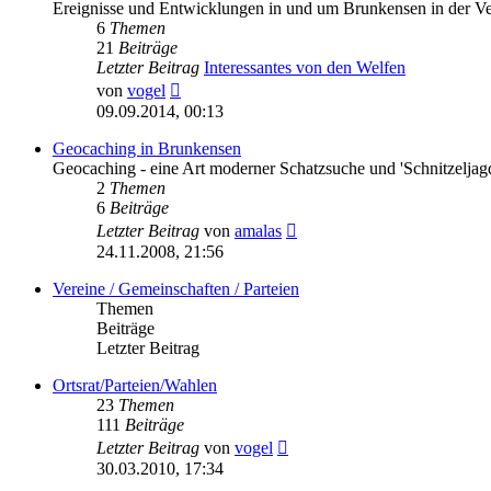
Ereignisse und Entwicklungen in und um Brunkensen in der V
6
Themen
21
Beiträge
Letzter Beitrag
Interessantes von den Welfen
Neuester
von
vogel
Beitrag
09.09.2014, 00:13
Geocaching in Brunkensen
Geocaching - eine Art moderner Schatzsuche und 'Schnitzeljag
2
Themen
6
Beiträge
Neuester
Letzter Beitrag
von
amalas
Beitrag
24.11.2008, 21:56
Vereine / Gemeinschaften / Parteien
Themen
Beiträge
Letzter Beitrag
Ortsrat/Parteien/Wahlen
23
Themen
111
Beiträge
Neuester
Letzter Beitrag
von
vogel
Beitrag
30.03.2010, 17:34