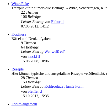
Witze-Ecke
Treffpunkt für humorvolle Beiträge. - Witze, Scherzfragen, Kurio
22
Themen
106
Beiträge
Neuester
Letzter Beitrag
von
Eldtor
Beitrag
07.03.2012, 14:12
Kopfnuss
Rätsel und Denkaufgaben
9
Themen
64
Beiträge
Letzter Beitrag
Wer weiß es?
Neuester
von
mecki
Beitrag
15.08.2008, 10:06
Rezepte
Hier können typische und ausgefallene Rezepte veröffentlicht, d
28
Themen
159
Beiträge
Letzter Beitrag
Kohlroulade , lange Form
Neuester
von
pfeiffer
Beitrag
15.10.2013, 15:35
Forum allgemein