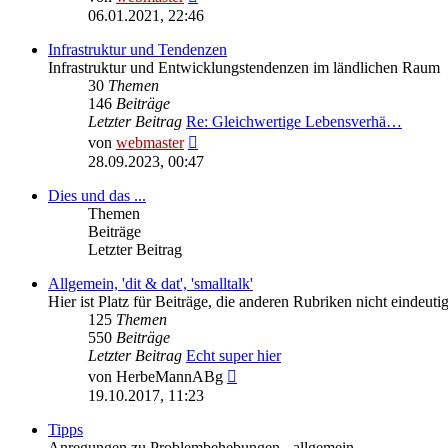
Beitrag
06.01.2021, 22:46
Infrastruktur und Tendenzen
Infrastruktur und Entwicklungstendenzen im ländlichen Raum
30
Themen
146
Beiträge
Letzter Beitrag
Re: Gleichwertige Lebensverhä…
Neuester
von
webmaster
Beitrag
28.09.2023, 00:47
Dies und das ...
Themen
Beiträge
Letzter Beitrag
Allgemein, 'dit & dat', 'smalltalk'
Hier ist Platz für Beiträge, die anderen Rubriken nicht eindeu
125
Themen
550
Beiträge
Letzter Beitrag
Echt super hier
Neuester
von
HerbeMannABg
Beitrag
19.10.2017, 11:23
Tipps
Anregungen zu Problembehebungen - allgemein.