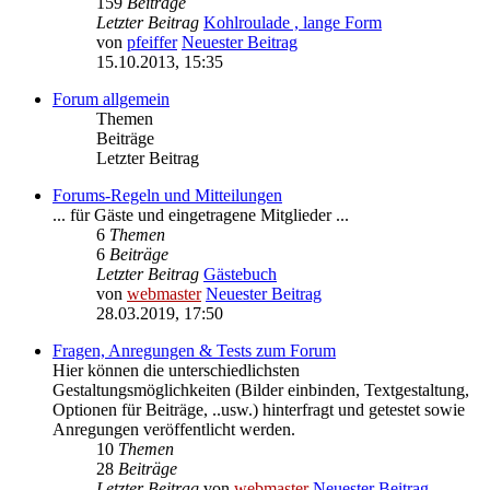
159
Beiträge
Letzter Beitrag
Kohlroulade , lange Form
von
pfeiffer
Neuester Beitrag
15.10.2013, 15:35
Forum allgemein
Themen
Beiträge
Letzter Beitrag
Forums-Regeln und Mitteilungen
... für Gäste und eingetragene Mitglieder ...
6
Themen
6
Beiträge
Letzter Beitrag
Gästebuch
von
webmaster
Neuester Beitrag
28.03.2019, 17:50
Fragen, Anregungen & Tests zum Forum
Hier können die unterschiedlichsten
Gestaltungsmöglichkeiten (Bilder einbinden, Textgestaltung,
Optionen für Beiträge, ..usw.) hinterfragt und getestet sowie
Anregungen veröffentlicht werden.
10
Themen
28
Beiträge
Letzter Beitrag
von
webmaster
Neuester Beitrag