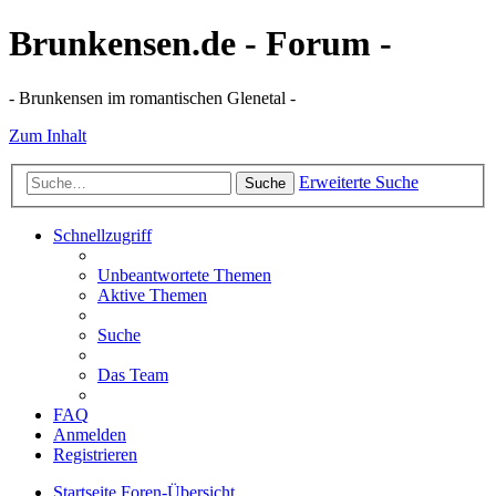
Brunkensen.de - Forum -
- Brunkensen im romantischen Glenetal -
Zum Inhalt
Erweiterte Suche
Suche
Schnellzugriff
Unbeantwortete Themen
Aktive Themen
Suche
Das Team
FAQ
Anmelden
Registrieren
Startseite
Foren-Übersicht