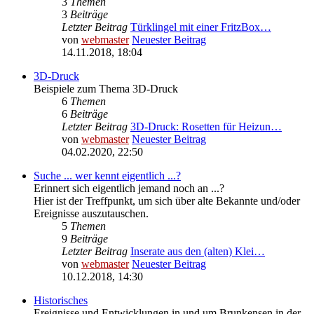
3
Themen
3
Beiträge
Letzter Beitrag
Türklingel mit einer FritzBox…
von
webmaster
Neuester Beitrag
14.11.2018, 18:04
3D-Druck
Beispiele zum Thema 3D-Druck
6
Themen
6
Beiträge
Letzter Beitrag
3D-Druck: Rosetten für Heizun…
von
webmaster
Neuester Beitrag
04.02.2020, 22:50
Suche ... wer kennt eigentlich ...?
Erinnert sich eigentlich jemand noch an ...?
Hier ist der Treffpunkt, um sich über alte Bekannte und/oder
Ereignisse auszutauschen.
5
Themen
9
Beiträge
Letzter Beitrag
Inserate aus den (alten) Klei…
von
webmaster
Neuester Beitrag
10.12.2018, 14:30
Historisches
Ereignisse und Entwicklungen in und um Brunkensen in der