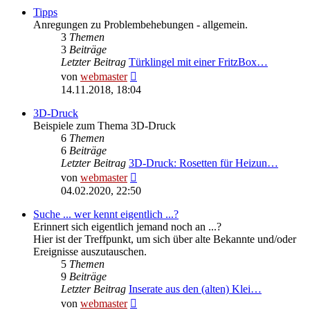
Tipps
Anregungen zu Problembehebungen - allgemein.
3
Themen
3
Beiträge
Letzter Beitrag
Türklingel mit einer FritzBox…
Neuester
von
webmaster
Beitrag
14.11.2018, 18:04
3D-Druck
Beispiele zum Thema 3D-Druck
6
Themen
6
Beiträge
Letzter Beitrag
3D-Druck: Rosetten für Heizun…
Neuester
von
webmaster
Beitrag
04.02.2020, 22:50
Suche ... wer kennt eigentlich ...?
Erinnert sich eigentlich jemand noch an ...?
Hier ist der Treffpunkt, um sich über alte Bekannte und/oder
Ereignisse auszutauschen.
5
Themen
9
Beiträge
Letzter Beitrag
Inserate aus den (alten) Klei…
Neuester
von
webmaster