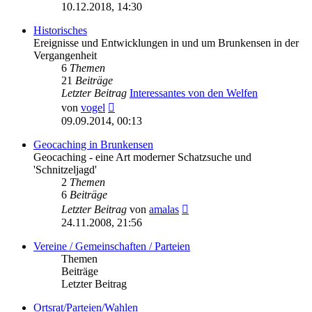
Beitrag
10.12.2018, 14:30
Historisches
Ereignisse und Entwicklungen in und um Brunkensen in der
Vergangenheit
6
Themen
21
Beiträge
Letzter Beitrag
Interessantes von den Welfen
Neuester
von
vogel
Beitrag
09.09.2014, 00:13
Geocaching in Brunkensen
Geocaching - eine Art moderner Schatzsuche und
'Schnitzeljagd'
2
Themen
6
Beiträge
Neuester
Letzter Beitrag
von
amalas
Beitrag
24.11.2008, 21:56
Vereine / Gemeinschaften / Parteien
Themen
Beiträge
Letzter Beitrag
Ortsrat/Parteien/Wahlen