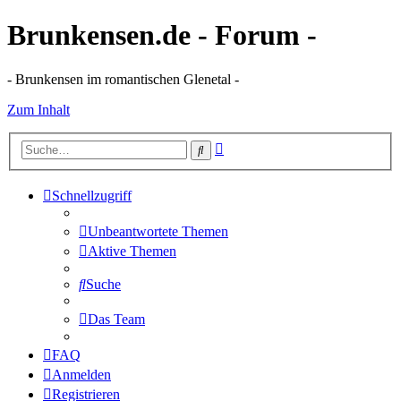
Brunkensen.de - Forum -
- Brunkensen im romantischen Glenetal -
Zum Inhalt
Erweiterte
Suche
Suche
Schnellzugriff
Unbeantwortete Themen
Aktive Themen
Suche
Das Team
FAQ
Anmelden
Registrieren