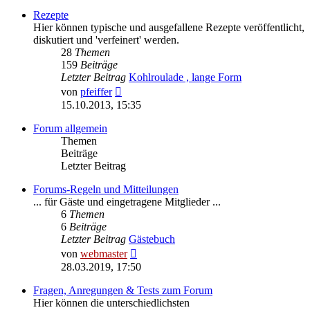
Rezepte
Hier können typische und ausgefallene Rezepte veröffentlicht,
diskutiert und 'verfeinert' werden.
28
Themen
159
Beiträge
Letzter Beitrag
Kohlroulade , lange Form
Neuester
von
pfeiffer
Beitrag
15.10.2013, 15:35
Forum allgemein
Themen
Beiträge
Letzter Beitrag
Forums-Regeln und Mitteilungen
... für Gäste und eingetragene Mitglieder ...
6
Themen
6
Beiträge
Letzter Beitrag
Gästebuch
Neuester
von
webmaster
Beitrag
28.03.2019, 17:50
Fragen, Anregungen & Tests zum Forum
Hier können die unterschiedlichsten