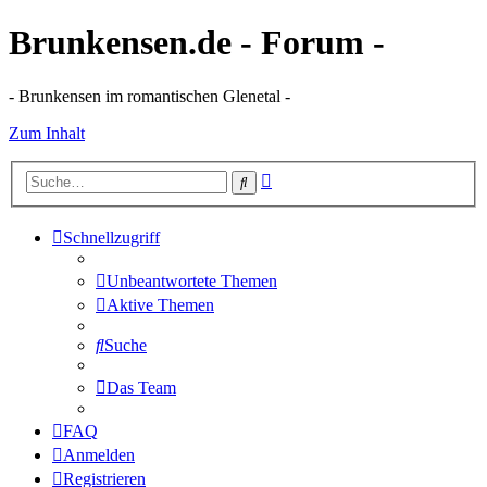
Brunkensen.de - Forum -
- Brunkensen im romantischen Glenetal -
Zum Inhalt
Erweiterte
Suche
Suche
Schnellzugriff
Unbeantwortete Themen
Aktive Themen
Suche
Das Team
FAQ
Anmelden
Registrieren