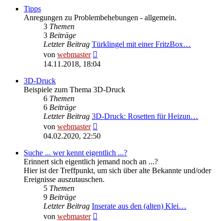
Tipps
Anregungen zu Problembehebungen - allgemein.
3
Themen
3
Beiträge
Letzter Beitrag
Türklingel mit einer FritzBox…
Neuester
von
webmaster
Beitrag
14.11.2018, 18:04
3D-Druck
Beispiele zum Thema 3D-Druck
6
Themen
6
Beiträge
Letzter Beitrag
3D-Druck: Rosetten für Heizun…
Neuester
von
webmaster
Beitrag
04.02.2020, 22:50
Suche ... wer kennt eigentlich ...?
Erinnert sich eigentlich jemand noch an ...?
Hier ist der Treffpunkt, um sich über alte Bekannte und/oder
Ereignisse auszutauschen.
5
Themen
9
Beiträge
Letzter Beitrag
Inserate aus den (alten) Klei…
Neuester
von
webmaster