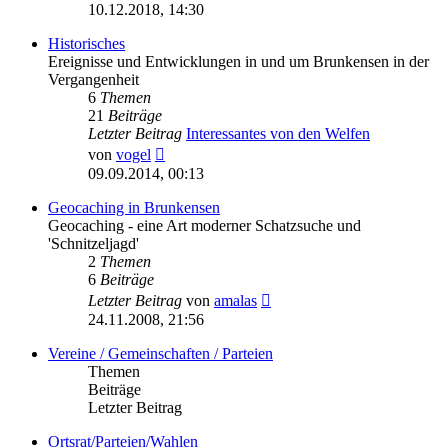
Beitrag
10.12.2018, 14:30
Historisches
Ereignisse und Entwicklungen in und um Brunkensen in der
Vergangenheit
6
Themen
21
Beiträge
Letzter Beitrag
Interessantes von den Welfen
Neuester
von
vogel
Beitrag
09.09.2014, 00:13
Geocaching in Brunkensen
Geocaching - eine Art moderner Schatzsuche und
'Schnitzeljagd'
2
Themen
6
Beiträge
Neuester
Letzter Beitrag
von
amalas
Beitrag
24.11.2008, 21:56
Vereine / Gemeinschaften / Parteien
Themen
Beiträge
Letzter Beitrag
Ortsrat/Parteien/Wahlen