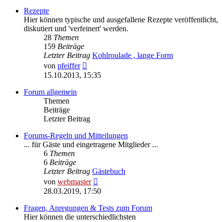
Rezepte
Hier können typische und ausgefallene Rezepte veröffentlicht,
diskutiert und 'verfeinert' werden.
28
Themen
159
Beiträge
Letzter Beitrag
Kohlroulade , lange Form
Neuester
von
pfeiffer
Beitrag
15.10.2013, 15:35
Forum allgemein
Themen
Beiträge
Letzter Beitrag
Forums-Regeln und Mitteilungen
... für Gäste und eingetragene Mitglieder ...
6
Themen
6
Beiträge
Letzter Beitrag
Gästebuch
Neuester
von
webmaster
Beitrag
28.03.2019, 17:50
Fragen, Anregungen & Tests zum Forum
Hier können die unterschiedlichsten