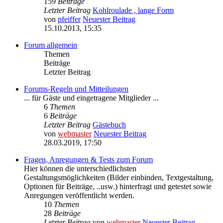
159
Beiträge
Letzter Beitrag
Kohlroulade , lange Form
von
pfeiffer
Neuester Beitrag
15.10.2013, 15:35
Forum allgemein
Themen
Beiträge
Letzter Beitrag
Forums-Regeln und Mitteilungen
... für Gäste und eingetragene Mitglieder ...
6
Themen
6
Beiträge
Letzter Beitrag
Gästebuch
von
webmaster
Neuester Beitrag
28.03.2019, 17:50
Fragen, Anregungen & Tests zum Forum
Hier können die unterschiedlichsten
Gestaltungsmöglichkeiten (Bilder einbinden, Textgestaltung,
Optionen für Beiträge, ..usw.) hinterfragt und getestet sowie
Anregungen veröffentlicht werden.
10
Themen
28
Beiträge
Letzter Beitrag
von
webmaster
Neuester Beitrag