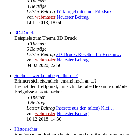
3
Themen
3
Beiträge
Letzter Beitrag
Türklingel mit einer FritzBox…
von
webmaster
Neuester Beitrag
14.11.2018, 18:04
3D-Druck
Beispiele zum Thema 3D-Druck
6
Themen
6
Beiträge
Letzter Beitrag
3D-Druck: Rosetten für Heizun…
von
webmaster
Neuester Beitrag
04.02.2020, 22:50
Suche ... wer kennt eigentlich ...?
Erinnert sich eigentlich jemand noch an ...?
Hier ist der Treffpunkt, um sich über alte Bekannte und/oder
Ereignisse auszutauschen.
5
Themen
9
Beiträge
Letzter Beitrag
Inserate aus den (alten) Klei…
von
webmaster
Neuester Beitrag
10.12.2018, 14:30
Historisches
Ereignisse und Entwicklungen in und um Brunkensen in der