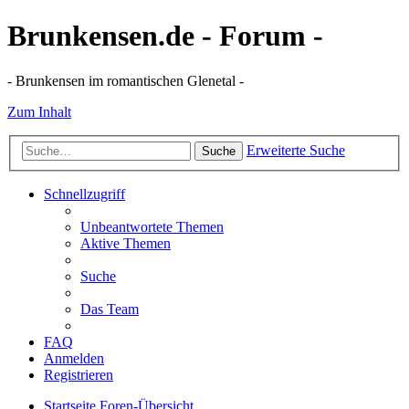
Brunkensen.de - Forum -
- Brunkensen im romantischen Glenetal -
Zum Inhalt
Erweiterte Suche
Suche
Schnellzugriff
Unbeantwortete Themen
Aktive Themen
Suche
Das Team
FAQ
Anmelden
Registrieren
Startseite
Foren-Übersicht