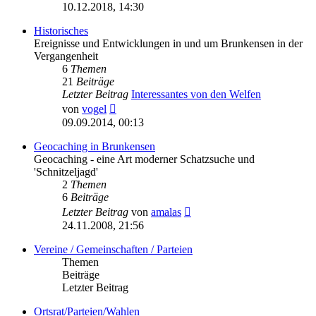
Beitrag
10.12.2018, 14:30
Historisches
Ereignisse und Entwicklungen in und um Brunkensen in der
Vergangenheit
6
Themen
21
Beiträge
Letzter Beitrag
Interessantes von den Welfen
Neuester
von
vogel
Beitrag
09.09.2014, 00:13
Geocaching in Brunkensen
Geocaching - eine Art moderner Schatzsuche und
'Schnitzeljagd'
2
Themen
6
Beiträge
Neuester
Letzter Beitrag
von
amalas
Beitrag
24.11.2008, 21:56
Vereine / Gemeinschaften / Parteien
Themen
Beiträge
Letzter Beitrag
Ortsrat/Parteien/Wahlen