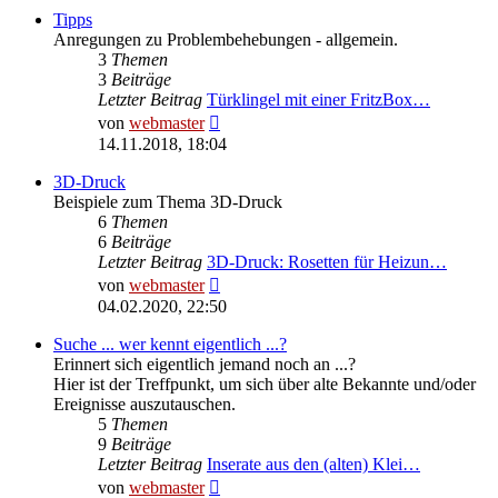
Tipps
Anregungen zu Problembehebungen - allgemein.
3
Themen
3
Beiträge
Letzter Beitrag
Türklingel mit einer FritzBox…
Neuester
von
webmaster
Beitrag
14.11.2018, 18:04
3D-Druck
Beispiele zum Thema 3D-Druck
6
Themen
6
Beiträge
Letzter Beitrag
3D-Druck: Rosetten für Heizun…
Neuester
von
webmaster
Beitrag
04.02.2020, 22:50
Suche ... wer kennt eigentlich ...?
Erinnert sich eigentlich jemand noch an ...?
Hier ist der Treffpunkt, um sich über alte Bekannte und/oder
Ereignisse auszutauschen.
5
Themen
9
Beiträge
Letzter Beitrag
Inserate aus den (alten) Klei…
Neuester
von
webmaster