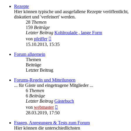
Rezepte
Hier können typische und ausgefallene Rezepte veröffentlicht,
diskutiert und 'verfeinert' werden.
28
Themen
159
Beiträge
Letzter Beitrag
Kohlroulade , lange Form
Neuester
von
pfeiffer
Beitrag
15.10.2013, 15:35
Forum allgemein
Themen
Beiträge
Letzter Beitrag
Forums-Regeln und Mitteilungen
... für Gäste und eingetragene Mitglieder ...
6
Themen
6
Beiträge
Letzter Beitrag
Gästebuch
Neuester
von
webmaster
Beitrag
28.03.2019, 17:50
Fragen, Anregungen & Tests zum Forum
Hier können die unterschiedlichsten