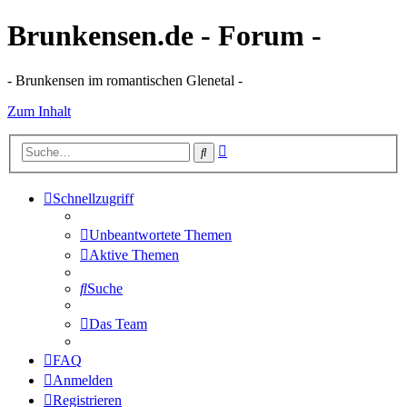
Brunkensen.de - Forum -
- Brunkensen im romantischen Glenetal -
Zum Inhalt
Erweiterte
Suche
Suche
Schnellzugriff
Unbeantwortete Themen
Aktive Themen
Suche
Das Team
FAQ
Anmelden
Registrieren