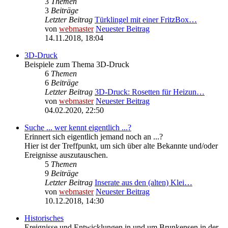
3
Themen
3
Beiträge
Letzter Beitrag
Türklingel mit einer FritzBox…
von
webmaster
Neuester Beitrag
14.11.2018, 18:04
3D-Druck
Beispiele zum Thema 3D-Druck
6
Themen
6
Beiträge
Letzter Beitrag
3D-Druck: Rosetten für Heizun…
von
webmaster
Neuester Beitrag
04.02.2020, 22:50
Suche ... wer kennt eigentlich ...?
Erinnert sich eigentlich jemand noch an ...?
Hier ist der Treffpunkt, um sich über alte Bekannte und/oder
Ereignisse auszutauschen.
5
Themen
9
Beiträge
Letzter Beitrag
Inserate aus den (alten) Klei…
von
webmaster
Neuester Beitrag
10.12.2018, 14:30
Historisches
Ereignisse und Entwicklungen in und um Brunkensen in der