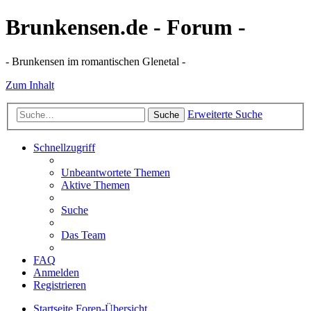
Brunkensen.de - Forum -
- Brunkensen im romantischen Glenetal -
Zum Inhalt
Erweiterte Suche
Suche
Schnellzugriff
Unbeantwortete Themen
Aktive Themen
Suche
Das Team
FAQ
Anmelden
Registrieren
Startseite
Foren-Übersicht