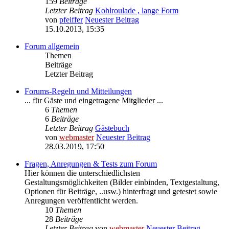
159
Beiträge
Letzter Beitrag
Kohlroulade , lange Form
von
pfeiffer
Neuester Beitrag
15.10.2013, 15:35
Forum allgemein
Themen
Beiträge
Letzter Beitrag
Forums-Regeln und Mitteilungen
... für Gäste und eingetragene Mitglieder ...
6
Themen
6
Beiträge
Letzter Beitrag
Gästebuch
von
webmaster
Neuester Beitrag
28.03.2019, 17:50
Fragen, Anregungen & Tests zum Forum
Hier können die unterschiedlichsten
Gestaltungsmöglichkeiten (Bilder einbinden, Textgestaltung,
Optionen für Beiträge, ..usw.) hinterfragt und getestet sowie
Anregungen veröffentlicht werden.
10
Themen
28
Beiträge
Letzter Beitrag
von
webmaster
Neuester Beitrag