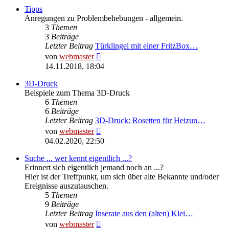
Tipps
Anregungen zu Problembehebungen - allgemein.
3
Themen
3
Beiträge
Letzter Beitrag
Türklingel mit einer FritzBox…
Neuester
von
webmaster
Beitrag
14.11.2018, 18:04
3D-Druck
Beispiele zum Thema 3D-Druck
6
Themen
6
Beiträge
Letzter Beitrag
3D-Druck: Rosetten für Heizun…
Neuester
von
webmaster
Beitrag
04.02.2020, 22:50
Suche ... wer kennt eigentlich ...?
Erinnert sich eigentlich jemand noch an ...?
Hier ist der Treffpunkt, um sich über alte Bekannte und/oder
Ereignisse auszutauschen.
5
Themen
9
Beiträge
Letzter Beitrag
Inserate aus den (alten) Klei…
Neuester
von
webmaster