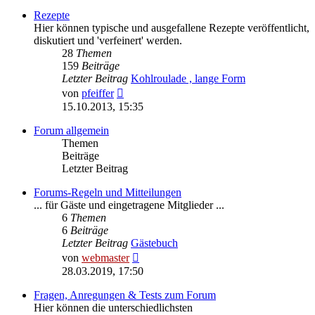
Rezepte
Hier können typische und ausgefallene Rezepte veröffentlicht,
diskutiert und 'verfeinert' werden.
28
Themen
159
Beiträge
Letzter Beitrag
Kohlroulade , lange Form
Neuester
von
pfeiffer
Beitrag
15.10.2013, 15:35
Forum allgemein
Themen
Beiträge
Letzter Beitrag
Forums-Regeln und Mitteilungen
... für Gäste und eingetragene Mitglieder ...
6
Themen
6
Beiträge
Letzter Beitrag
Gästebuch
Neuester
von
webmaster
Beitrag
28.03.2019, 17:50
Fragen, Anregungen & Tests zum Forum
Hier können die unterschiedlichsten