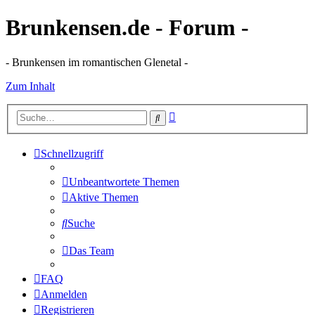
Brunkensen.de - Forum -
- Brunkensen im romantischen Glenetal -
Zum Inhalt
Erweiterte
Suche
Suche
Schnellzugriff
Unbeantwortete Themen
Aktive Themen
Suche
Das Team
FAQ
Anmelden
Registrieren