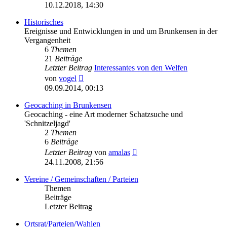
Beitrag
10.12.2018, 14:30
Historisches
Ereignisse und Entwicklungen in und um Brunkensen in der
Vergangenheit
6
Themen
21
Beiträge
Letzter Beitrag
Interessantes von den Welfen
Neuester
von
vogel
Beitrag
09.09.2014, 00:13
Geocaching in Brunkensen
Geocaching - eine Art moderner Schatzsuche und
'Schnitzeljagd'
2
Themen
6
Beiträge
Neuester
Letzter Beitrag
von
amalas
Beitrag
24.11.2008, 21:56
Vereine / Gemeinschaften / Parteien
Themen
Beiträge
Letzter Beitrag
Ortsrat/Parteien/Wahlen