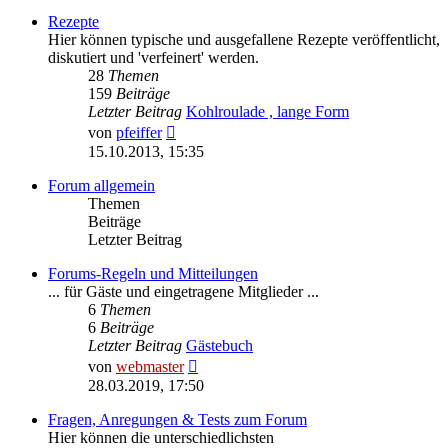
Rezepte
Hier können typische und ausgefallene Rezepte veröffentlicht,
diskutiert und 'verfeinert' werden.
28
Themen
159
Beiträge
Letzter Beitrag
Kohlroulade , lange Form
Neuester
von
pfeiffer
Beitrag
15.10.2013, 15:35
Forum allgemein
Themen
Beiträge
Letzter Beitrag
Forums-Regeln und Mitteilungen
... für Gäste und eingetragene Mitglieder ...
6
Themen
6
Beiträge
Letzter Beitrag
Gästebuch
Neuester
von
webmaster
Beitrag
28.03.2019, 17:50
Fragen, Anregungen & Tests zum Forum
Hier können die unterschiedlichsten