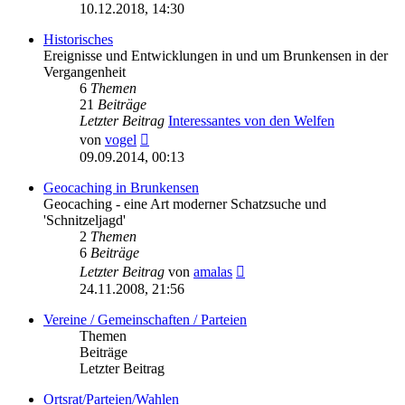
Beitrag
10.12.2018, 14:30
Historisches
Ereignisse und Entwicklungen in und um Brunkensen in der
Vergangenheit
6
Themen
21
Beiträge
Letzter Beitrag
Interessantes von den Welfen
Neuester
von
vogel
Beitrag
09.09.2014, 00:13
Geocaching in Brunkensen
Geocaching - eine Art moderner Schatzsuche und
'Schnitzeljagd'
2
Themen
6
Beiträge
Neuester
Letzter Beitrag
von
amalas
Beitrag
24.11.2008, 21:56
Vereine / Gemeinschaften / Parteien
Themen
Beiträge
Letzter Beitrag
Ortsrat/Parteien/Wahlen