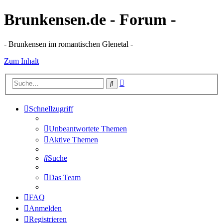
Brunkensen.de - Forum -
- Brunkensen im romantischen Glenetal -
Zum Inhalt
Erweiterte
Suche
Suche
Schnellzugriff
Unbeantwortete Themen
Aktive Themen
Suche
Das Team
FAQ
Anmelden
Registrieren