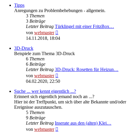
Tipps
Anregungen zu Problembehebungen - allgemein.
3
Themen
3
Beiträge
Letzter Beitrag
Türklingel mit einer FritzBox…
Neuester
von
webmaster
Beitrag
14.11.2018, 18:04
3D-Druck
Beispiele zum Thema 3D-Druck
6
Themen
6
Beiträge
Letzter Beitrag
3D-Druck: Rosetten für Heizun…
Neuester
von
webmaster
Beitrag
04.02.2020, 22:50
Suche ... wer kennt eigentlich ...?
Erinnert sich eigentlich jemand noch an ...?
Hier ist der Treffpunkt, um sich über alte Bekannte und/oder
Ereignisse auszutauschen.
5
Themen
9
Beiträge
Letzter Beitrag
Inserate aus den (alten) Klei…
Neuester
von
webmaster