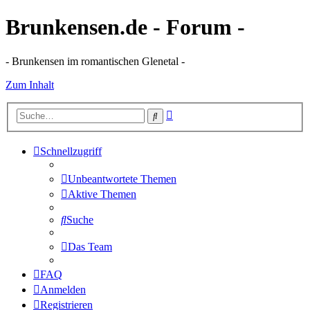
Brunkensen.de - Forum -
- Brunkensen im romantischen Glenetal -
Zum Inhalt
Erweiterte
Suche
Suche
Schnellzugriff
Unbeantwortete Themen
Aktive Themen
Suche
Das Team
FAQ
Anmelden
Registrieren