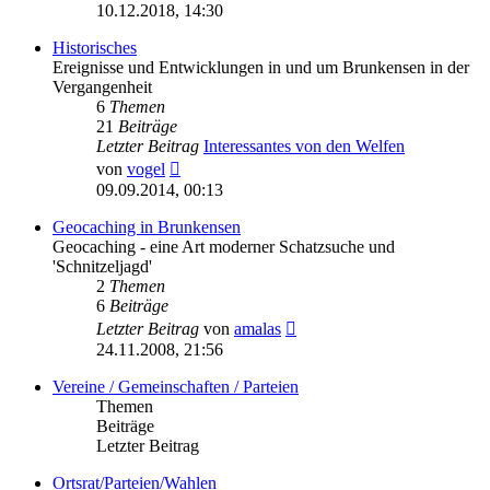
Beitrag
10.12.2018, 14:30
Historisches
Ereignisse und Entwicklungen in und um Brunkensen in der
Vergangenheit
6
Themen
21
Beiträge
Letzter Beitrag
Interessantes von den Welfen
Neuester
von
vogel
Beitrag
09.09.2014, 00:13
Geocaching in Brunkensen
Geocaching - eine Art moderner Schatzsuche und
'Schnitzeljagd'
2
Themen
6
Beiträge
Neuester
Letzter Beitrag
von
amalas
Beitrag
24.11.2008, 21:56
Vereine / Gemeinschaften / Parteien
Themen
Beiträge
Letzter Beitrag
Ortsrat/Parteien/Wahlen