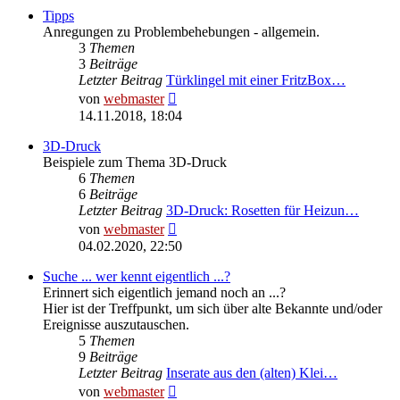
Tipps
Anregungen zu Problembehebungen - allgemein.
3
Themen
3
Beiträge
Letzter Beitrag
Türklingel mit einer FritzBox…
Neuester
von
webmaster
Beitrag
14.11.2018, 18:04
3D-Druck
Beispiele zum Thema 3D-Druck
6
Themen
6
Beiträge
Letzter Beitrag
3D-Druck: Rosetten für Heizun…
Neuester
von
webmaster
Beitrag
04.02.2020, 22:50
Suche ... wer kennt eigentlich ...?
Erinnert sich eigentlich jemand noch an ...?
Hier ist der Treffpunkt, um sich über alte Bekannte und/oder
Ereignisse auszutauschen.
5
Themen
9
Beiträge
Letzter Beitrag
Inserate aus den (alten) Klei…
Neuester
von
webmaster