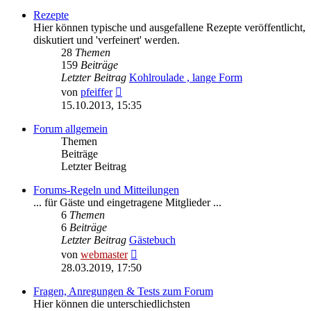
Rezepte
Hier können typische und ausgefallene Rezepte veröffentlicht,
diskutiert und 'verfeinert' werden.
28
Themen
159
Beiträge
Letzter Beitrag
Kohlroulade , lange Form
Neuester
von
pfeiffer
Beitrag
15.10.2013, 15:35
Forum allgemein
Themen
Beiträge
Letzter Beitrag
Forums-Regeln und Mitteilungen
... für Gäste und eingetragene Mitglieder ...
6
Themen
6
Beiträge
Letzter Beitrag
Gästebuch
Neuester
von
webmaster
Beitrag
28.03.2019, 17:50
Fragen, Anregungen & Tests zum Forum
Hier können die unterschiedlichsten