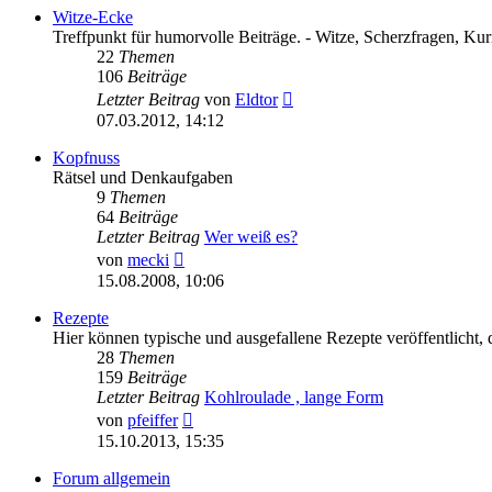
Witze-Ecke
Treffpunkt für humorvolle Beiträge. - Witze, Scherzfragen, Kurio
22
Themen
106
Beiträge
Neuester
Letzter Beitrag
von
Eldtor
Beitrag
07.03.2012, 14:12
Kopfnuss
Rätsel und Denkaufgaben
9
Themen
64
Beiträge
Letzter Beitrag
Wer weiß es?
Neuester
von
mecki
Beitrag
15.08.2008, 10:06
Rezepte
Hier können typische und ausgefallene Rezepte veröffentlicht, d
28
Themen
159
Beiträge
Letzter Beitrag
Kohlroulade , lange Form
Neuester
von
pfeiffer
Beitrag
15.10.2013, 15:35
Forum allgemein