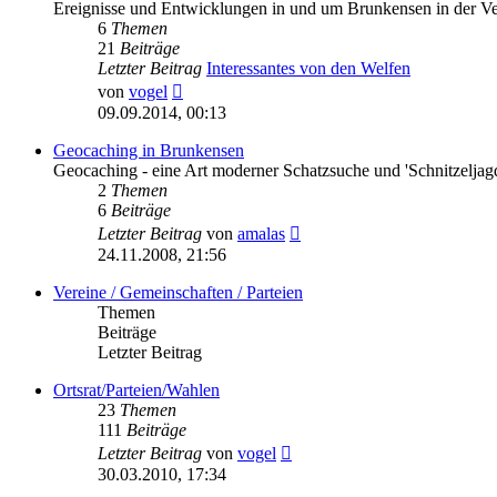
Ereignisse und Entwicklungen in und um Brunkensen in der V
6
Themen
21
Beiträge
Letzter Beitrag
Interessantes von den Welfen
Neuester
von
vogel
Beitrag
09.09.2014, 00:13
Geocaching in Brunkensen
Geocaching - eine Art moderner Schatzsuche und 'Schnitzeljag
2
Themen
6
Beiträge
Neuester
Letzter Beitrag
von
amalas
Beitrag
24.11.2008, 21:56
Vereine / Gemeinschaften / Parteien
Themen
Beiträge
Letzter Beitrag
Ortsrat/Parteien/Wahlen
23
Themen
111
Beiträge
Neuester
Letzter Beitrag
von
vogel
Beitrag
30.03.2010, 17:34