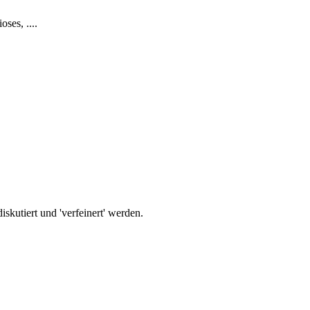
ses, ....
iskutiert und 'verfeinert' werden.