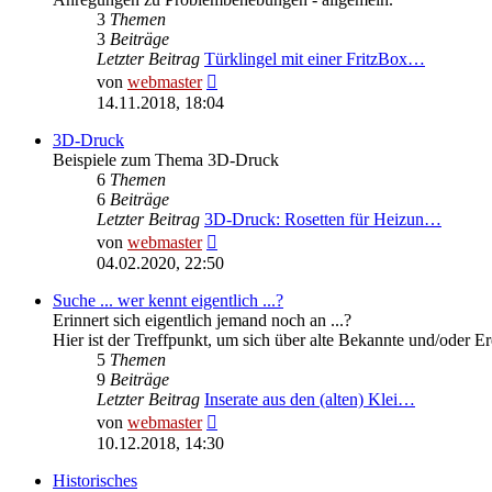
3
Themen
3
Beiträge
Letzter Beitrag
Türklingel mit einer FritzBox…
Neuester
von
webmaster
Beitrag
14.11.2018, 18:04
3D-Druck
Beispiele zum Thema 3D-Druck
6
Themen
6
Beiträge
Letzter Beitrag
3D-Druck: Rosetten für Heizun…
Neuester
von
webmaster
Beitrag
04.02.2020, 22:50
Suche ... wer kennt eigentlich ...?
Erinnert sich eigentlich jemand noch an ...?
Hier ist der Treffpunkt, um sich über alte Bekannte und/oder E
5
Themen
9
Beiträge
Letzter Beitrag
Inserate aus den (alten) Klei…
Neuester
von
webmaster
Beitrag
10.12.2018, 14:30
Historisches