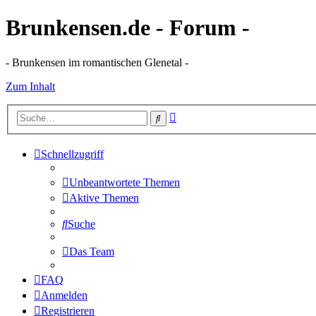
Brunkensen.de - Forum -
- Brunkensen im romantischen Glenetal -
Zum Inhalt
Erweiterte
Suche
Suche
Schnellzugriff
Unbeantwortete Themen
Aktive Themen
Suche
Das Team
FAQ
Anmelden
Registrieren