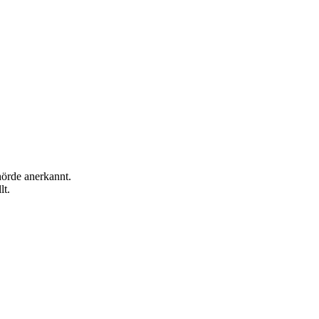
hörde anerkannt.
lt.