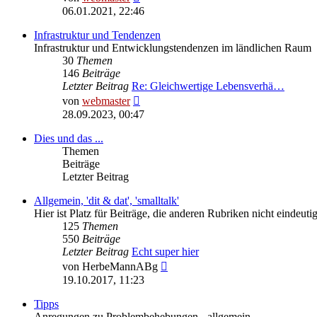
Beitrag
06.01.2021, 22:46
Infrastruktur und Tendenzen
Infrastruktur und Entwicklungstendenzen im ländlichen Raum
30
Themen
146
Beiträge
Letzter Beitrag
Re: Gleichwertige Lebensverhä…
Neuester
von
webmaster
Beitrag
28.09.2023, 00:47
Dies und das ...
Themen
Beiträge
Letzter Beitrag
Allgemein, 'dit & dat', 'smalltalk'
Hier ist Platz für Beiträge, die anderen Rubriken nicht eindeu
125
Themen
550
Beiträge
Letzter Beitrag
Echt super hier
Neuester
von
HerbeMannABg
Beitrag
19.10.2017, 11:23
Tipps
Anregungen zu Problembehebungen - allgemein.