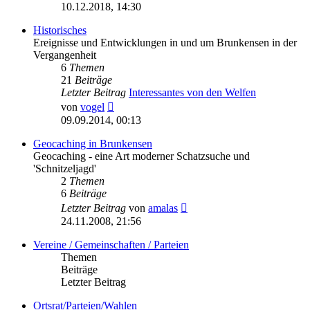
Beitrag
10.12.2018, 14:30
Historisches
Ereignisse und Entwicklungen in und um Brunkensen in der
Vergangenheit
6
Themen
21
Beiträge
Letzter Beitrag
Interessantes von den Welfen
Neuester
von
vogel
Beitrag
09.09.2014, 00:13
Geocaching in Brunkensen
Geocaching - eine Art moderner Schatzsuche und
'Schnitzeljagd'
2
Themen
6
Beiträge
Neuester
Letzter Beitrag
von
amalas
Beitrag
24.11.2008, 21:56
Vereine / Gemeinschaften / Parteien
Themen
Beiträge
Letzter Beitrag
Ortsrat/Parteien/Wahlen