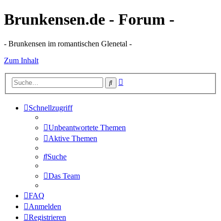
Brunkensen.de - Forum -
- Brunkensen im romantischen Glenetal -
Zum Inhalt
Erweiterte
Suche
Suche
Schnellzugriff
Unbeantwortete Themen
Aktive Themen
Suche
Das Team
FAQ
Anmelden
Registrieren