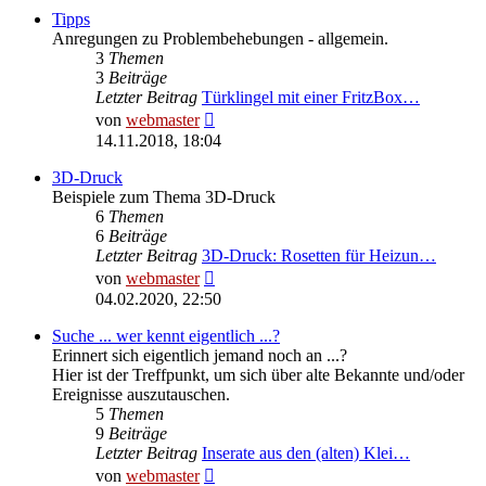
Tipps
Anregungen zu Problembehebungen - allgemein.
3
Themen
3
Beiträge
Letzter Beitrag
Türklingel mit einer FritzBox…
Neuester
von
webmaster
Beitrag
14.11.2018, 18:04
3D-Druck
Beispiele zum Thema 3D-Druck
6
Themen
6
Beiträge
Letzter Beitrag
3D-Druck: Rosetten für Heizun…
Neuester
von
webmaster
Beitrag
04.02.2020, 22:50
Suche ... wer kennt eigentlich ...?
Erinnert sich eigentlich jemand noch an ...?
Hier ist der Treffpunkt, um sich über alte Bekannte und/oder
Ereignisse auszutauschen.
5
Themen
9
Beiträge
Letzter Beitrag
Inserate aus den (alten) Klei…
Neuester
von
webmaster