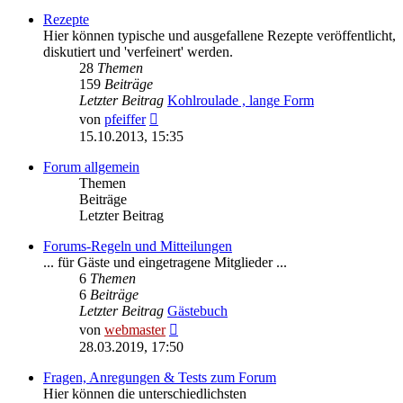
Rezepte
Hier können typische und ausgefallene Rezepte veröffentlicht,
diskutiert und 'verfeinert' werden.
28
Themen
159
Beiträge
Letzter Beitrag
Kohlroulade , lange Form
Neuester
von
pfeiffer
Beitrag
15.10.2013, 15:35
Forum allgemein
Themen
Beiträge
Letzter Beitrag
Forums-Regeln und Mitteilungen
... für Gäste und eingetragene Mitglieder ...
6
Themen
6
Beiträge
Letzter Beitrag
Gästebuch
Neuester
von
webmaster
Beitrag
28.03.2019, 17:50
Fragen, Anregungen & Tests zum Forum
Hier können die unterschiedlichsten