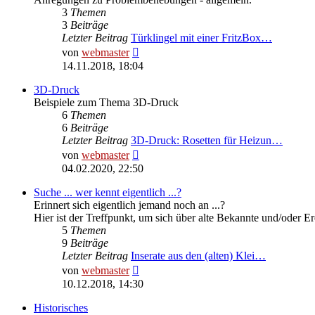
3
Themen
3
Beiträge
Letzter Beitrag
Türklingel mit einer FritzBox…
Neuester
von
webmaster
Beitrag
14.11.2018, 18:04
3D-Druck
Beispiele zum Thema 3D-Druck
6
Themen
6
Beiträge
Letzter Beitrag
3D-Druck: Rosetten für Heizun…
Neuester
von
webmaster
Beitrag
04.02.2020, 22:50
Suche ... wer kennt eigentlich ...?
Erinnert sich eigentlich jemand noch an ...?
Hier ist der Treffpunkt, um sich über alte Bekannte und/oder E
5
Themen
9
Beiträge
Letzter Beitrag
Inserate aus den (alten) Klei…
Neuester
von
webmaster
Beitrag
10.12.2018, 14:30
Historisches