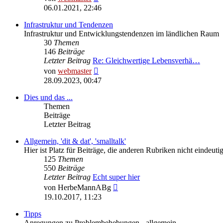
Beitrag
06.01.2021, 22:46
Infrastruktur und Tendenzen
Infrastruktur und Entwicklungstendenzen im ländlichen Raum
30
Themen
146
Beiträge
Letzter Beitrag
Re: Gleichwertige Lebensverhä…
Neuester
von
webmaster
Beitrag
28.09.2023, 00:47
Dies und das ...
Themen
Beiträge
Letzter Beitrag
Allgemein, 'dit & dat', 'smalltalk'
Hier ist Platz für Beiträge, die anderen Rubriken nicht eindeu
125
Themen
550
Beiträge
Letzter Beitrag
Echt super hier
Neuester
von
HerbeMannABg
Beitrag
19.10.2017, 11:23
Tipps
Anregungen zu Problembehebungen - allgemein.