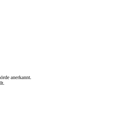
hörde anerkannt.
lt.