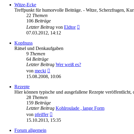
Witze-Ecke
Treffpunkt für humorvolle Beiträge. - Witze, Scherzfragen, Kurio
22
Themen
106
Beiträge
Neuester
Letzter Beitrag
von
Eldtor
Beitrag
07.03.2012, 14:12
Kopfnuss
Rätsel und Denkaufgaben
9
Themen
64
Beiträge
Letzter Beitrag
Wer weiß es?
Neuester
von
mecki
Beitrag
15.08.2008, 10:06
Rezepte
Hier können typische und ausgefallene Rezepte veröffentlicht, d
28
Themen
159
Beiträge
Letzter Beitrag
Kohlroulade , lange Form
Neuester
von
pfeiffer
Beitrag
15.10.2013, 15:35
Forum allgemein