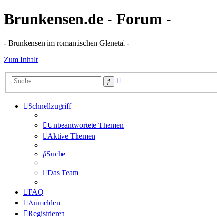
Brunkensen.de - Forum -
- Brunkensen im romantischen Glenetal -
Zum Inhalt
Erweiterte
Suche
Suche
Schnellzugriff
Unbeantwortete Themen
Aktive Themen
Suche
Das Team
FAQ
Anmelden
Registrieren