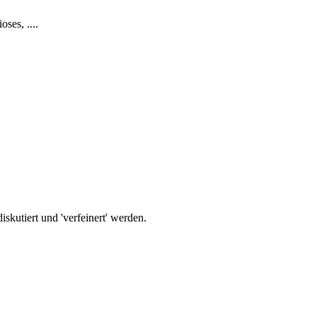
ses, ....
iskutiert und 'verfeinert' werden.