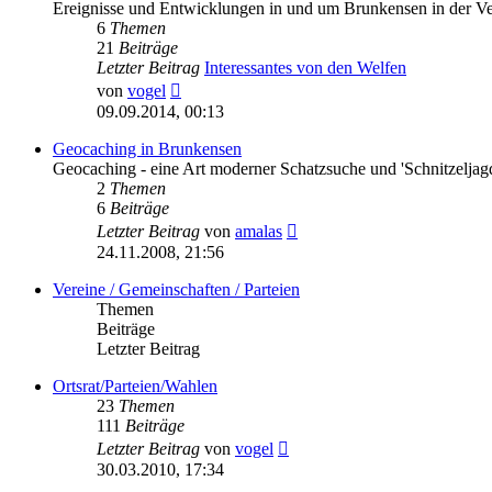
Ereignisse und Entwicklungen in und um Brunkensen in der V
6
Themen
21
Beiträge
Letzter Beitrag
Interessantes von den Welfen
Neuester
von
vogel
Beitrag
09.09.2014, 00:13
Geocaching in Brunkensen
Geocaching - eine Art moderner Schatzsuche und 'Schnitzeljag
2
Themen
6
Beiträge
Neuester
Letzter Beitrag
von
amalas
Beitrag
24.11.2008, 21:56
Vereine / Gemeinschaften / Parteien
Themen
Beiträge
Letzter Beitrag
Ortsrat/Parteien/Wahlen
23
Themen
111
Beiträge
Neuester
Letzter Beitrag
von
vogel
Beitrag
30.03.2010, 17:34