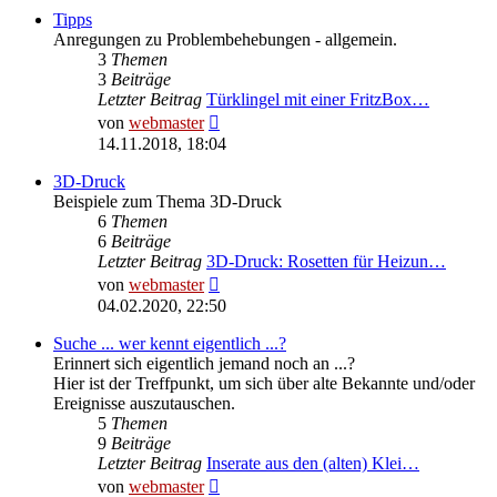
Tipps
Anregungen zu Problembehebungen - allgemein.
3
Themen
3
Beiträge
Letzter Beitrag
Türklingel mit einer FritzBox…
Neuester
von
webmaster
Beitrag
14.11.2018, 18:04
3D-Druck
Beispiele zum Thema 3D-Druck
6
Themen
6
Beiträge
Letzter Beitrag
3D-Druck: Rosetten für Heizun…
Neuester
von
webmaster
Beitrag
04.02.2020, 22:50
Suche ... wer kennt eigentlich ...?
Erinnert sich eigentlich jemand noch an ...?
Hier ist der Treffpunkt, um sich über alte Bekannte und/oder
Ereignisse auszutauschen.
5
Themen
9
Beiträge
Letzter Beitrag
Inserate aus den (alten) Klei…
Neuester
von
webmaster