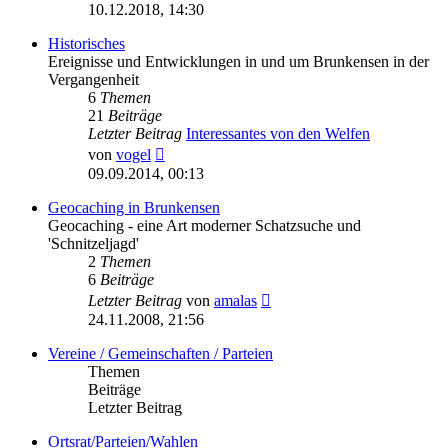
Beitrag
10.12.2018, 14:30
Historisches
Ereignisse und Entwicklungen in und um Brunkensen in der
Vergangenheit
6
Themen
21
Beiträge
Letzter Beitrag
Interessantes von den Welfen
Neuester
von
vogel
Beitrag
09.09.2014, 00:13
Geocaching in Brunkensen
Geocaching - eine Art moderner Schatzsuche und
'Schnitzeljagd'
2
Themen
6
Beiträge
Neuester
Letzter Beitrag
von
amalas
Beitrag
24.11.2008, 21:56
Vereine / Gemeinschaften / Parteien
Themen
Beiträge
Letzter Beitrag
Ortsrat/Parteien/Wahlen