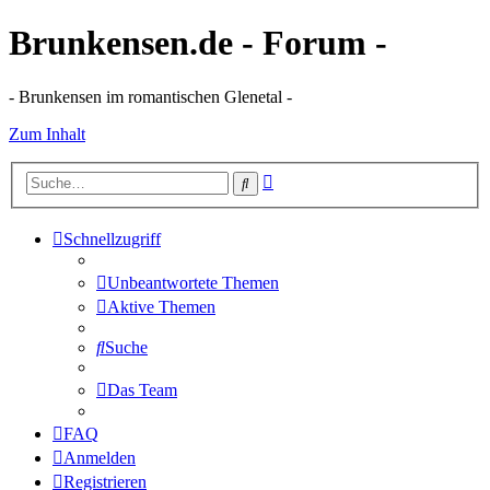
Brunkensen.de - Forum -
- Brunkensen im romantischen Glenetal -
Zum Inhalt
Erweiterte
Suche
Suche
Schnellzugriff
Unbeantwortete Themen
Aktive Themen
Suche
Das Team
FAQ
Anmelden
Registrieren