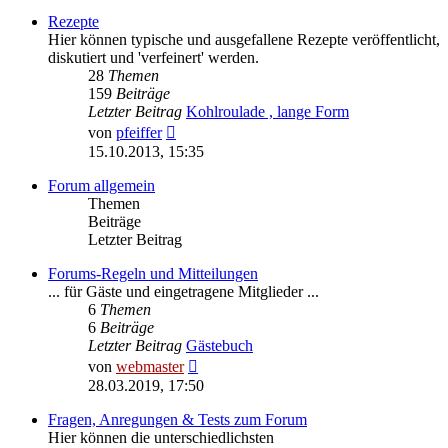
Rezepte
Hier können typische und ausgefallene Rezepte veröffentlicht,
diskutiert und 'verfeinert' werden.
28
Themen
159
Beiträge
Letzter Beitrag
Kohlroulade , lange Form
Neuester
von
pfeiffer
Beitrag
15.10.2013, 15:35
Forum allgemein
Themen
Beiträge
Letzter Beitrag
Forums-Regeln und Mitteilungen
... für Gäste und eingetragene Mitglieder ...
6
Themen
6
Beiträge
Letzter Beitrag
Gästebuch
Neuester
von
webmaster
Beitrag
28.03.2019, 17:50
Fragen, Anregungen & Tests zum Forum
Hier können die unterschiedlichsten