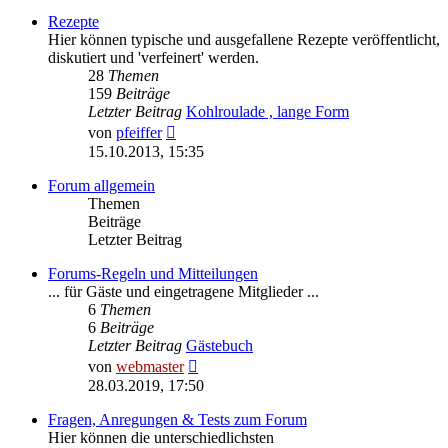
Rezepte
Hier können typische und ausgefallene Rezepte veröffentlicht,
diskutiert und 'verfeinert' werden.
28
Themen
159
Beiträge
Letzter Beitrag
Kohlroulade , lange Form
Neuester
von
pfeiffer
Beitrag
15.10.2013, 15:35
Forum allgemein
Themen
Beiträge
Letzter Beitrag
Forums-Regeln und Mitteilungen
... für Gäste und eingetragene Mitglieder ...
6
Themen
6
Beiträge
Letzter Beitrag
Gästebuch
Neuester
von
webmaster
Beitrag
28.03.2019, 17:50
Fragen, Anregungen & Tests zum Forum
Hier können die unterschiedlichsten