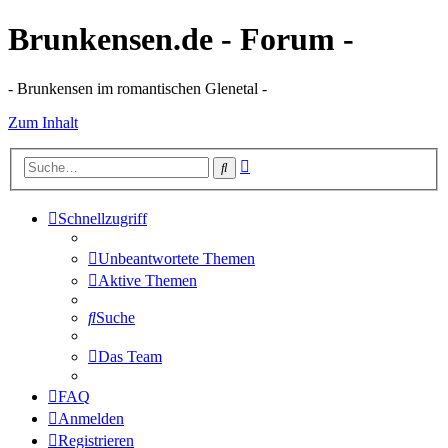
Brunkensen.de - Forum -
- Brunkensen im romantischen Glenetal -
Zum Inhalt
Erweiterte
Suche
Suche
Schnellzugriff
Unbeantwortete Themen
Aktive Themen
Suche
Das Team
FAQ
Anmelden
Registrieren