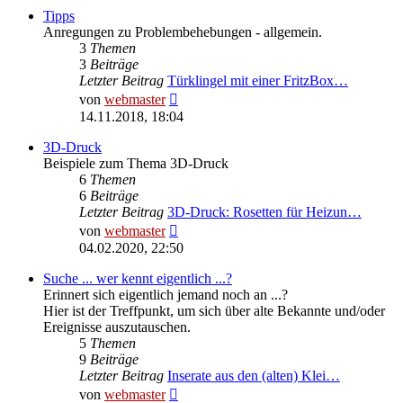
Tipps
Anregungen zu Problembehebungen - allgemein.
3
Themen
3
Beiträge
Letzter Beitrag
Türklingel mit einer FritzBox…
Neuester
von
webmaster
Beitrag
14.11.2018, 18:04
3D-Druck
Beispiele zum Thema 3D-Druck
6
Themen
6
Beiträge
Letzter Beitrag
3D-Druck: Rosetten für Heizun…
Neuester
von
webmaster
Beitrag
04.02.2020, 22:50
Suche ... wer kennt eigentlich ...?
Erinnert sich eigentlich jemand noch an ...?
Hier ist der Treffpunkt, um sich über alte Bekannte und/oder
Ereignisse auszutauschen.
5
Themen
9
Beiträge
Letzter Beitrag
Inserate aus den (alten) Klei…
Neuester
von
webmaster