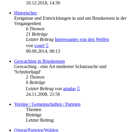
Beitrag
10.12.2018, 14:30
Historisches
Ereignisse und Entwicklungen in und um Brunkensen in der
Vergangenheit
6
Themen
21
Beiträge
Letzter Beitrag
Interessantes von den Welfen
Neuester
von
vogel
Beitrag
09.09.2014, 00:13
Geocaching in Brunkensen
Geocaching - eine Art moderner Schatzsuche und
'Schnitzeljagd'
2
Themen
6
Beiträge
Neuester
Letzter Beitrag
von
amalas
Beitrag
24.11.2008, 21:56
Vereine / Gemeinschaften / Parteien
Themen
Beiträge
Letzter Beitrag
Ortsrat/Parteien/Wahlen