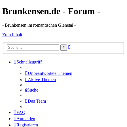
Brunkensen.de - Forum -
- Brunkensen im romantischen Glenetal -
Zum Inhalt
Erweiterte
Suche
Suche
Schnellzugriff
Unbeantwortete Themen
Aktive Themen
Suche
Das Team
FAQ
Anmelden
Registrieren