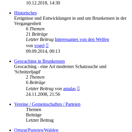
Beitrag
10.12.2018, 14:30
Historisches
Ereignisse und Entwicklungen in und um Brunkensen in der
Vergangenheit
6
Themen
21
Beiträge
Letzter Beitrag
Interessantes von den Welfen
Neuester
von
vogel
Beitrag
09.09.2014, 00:13
Geocaching in Brunkensen
Geocaching - eine Art moderner Schatzsuche und
'Schnitzeljagd'
2
Themen
6
Beiträge
Neuester
Letzter Beitrag
von
amalas
Beitrag
24.11.2008, 21:56
Vereine / Gemeinschaften / Parteien
Themen
Beiträge
Letzter Beitrag
Ortsrat/Parteien/Wahlen