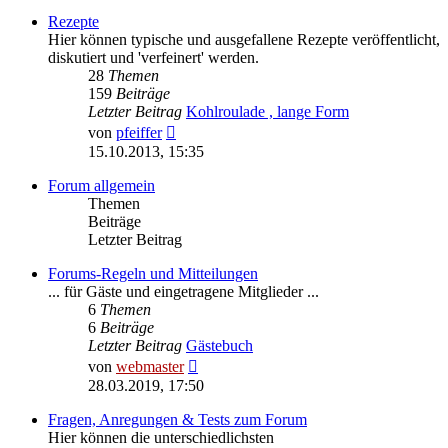
Rezepte
Hier können typische und ausgefallene Rezepte veröffentlicht,
diskutiert und 'verfeinert' werden.
28
Themen
159
Beiträge
Letzter Beitrag
Kohlroulade , lange Form
Neuester
von
pfeiffer
Beitrag
15.10.2013, 15:35
Forum allgemein
Themen
Beiträge
Letzter Beitrag
Forums-Regeln und Mitteilungen
... für Gäste und eingetragene Mitglieder ...
6
Themen
6
Beiträge
Letzter Beitrag
Gästebuch
Neuester
von
webmaster
Beitrag
28.03.2019, 17:50
Fragen, Anregungen & Tests zum Forum
Hier können die unterschiedlichsten