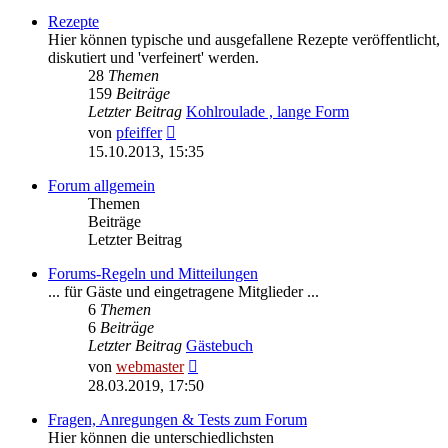
Rezepte
Hier können typische und ausgefallene Rezepte veröffentlicht,
diskutiert und 'verfeinert' werden.
28
Themen
159
Beiträge
Letzter Beitrag
Kohlroulade , lange Form
Neuester
von
pfeiffer
Beitrag
15.10.2013, 15:35
Forum allgemein
Themen
Beiträge
Letzter Beitrag
Forums-Regeln und Mitteilungen
... für Gäste und eingetragene Mitglieder ...
6
Themen
6
Beiträge
Letzter Beitrag
Gästebuch
Neuester
von
webmaster
Beitrag
28.03.2019, 17:50
Fragen, Anregungen & Tests zum Forum
Hier können die unterschiedlichsten