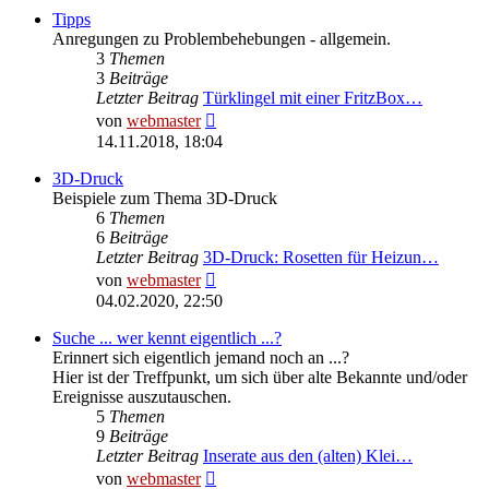
Tipps
Anregungen zu Problembehebungen - allgemein.
3
Themen
3
Beiträge
Letzter Beitrag
Türklingel mit einer FritzBox…
Neuester
von
webmaster
Beitrag
14.11.2018, 18:04
3D-Druck
Beispiele zum Thema 3D-Druck
6
Themen
6
Beiträge
Letzter Beitrag
3D-Druck: Rosetten für Heizun…
Neuester
von
webmaster
Beitrag
04.02.2020, 22:50
Suche ... wer kennt eigentlich ...?
Erinnert sich eigentlich jemand noch an ...?
Hier ist der Treffpunkt, um sich über alte Bekannte und/oder
Ereignisse auszutauschen.
5
Themen
9
Beiträge
Letzter Beitrag
Inserate aus den (alten) Klei…
Neuester
von
webmaster