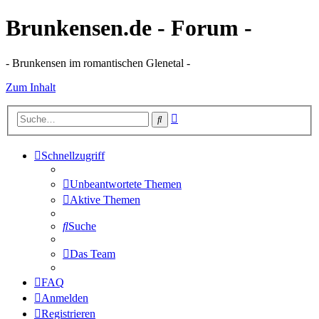
Brunkensen.de - Forum -
- Brunkensen im romantischen Glenetal -
Zum Inhalt
Erweiterte
Suche
Suche
Schnellzugriff
Unbeantwortete Themen
Aktive Themen
Suche
Das Team
FAQ
Anmelden
Registrieren