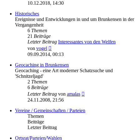
Beitrag
10.12.2018, 14:30
Historisches
Ereignisse und Entwicklungen in und um Brunkensen in der
Vergangenheit
6
Themen
21
Beiträge
Letzter Beitrag
Interessantes von den Welfen
Neuester
von
vogel
Beitrag
09.09.2014, 00:13
Geocaching in Brunkensen
Geocaching - eine Art moderner Schatzsuche und
'Schnitzeljagd'
2
Themen
6
Beiträge
Neuester
Letzter Beitrag
von
amalas
Beitrag
24.11.2008, 21:56
Vereine / Gemeinschaften / Parteien
Themen
Beiträge
Letzter Beitrag
Ortsrat/Parteien/Wahlen