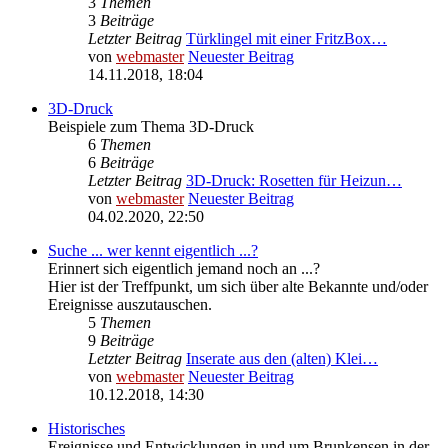
3
Themen
3
Beiträge
Letzter Beitrag
Türklingel mit einer FritzBox…
von
webmaster
Neuester Beitrag
14.11.2018, 18:04
3D-Druck
Beispiele zum Thema 3D-Druck
6
Themen
6
Beiträge
Letzter Beitrag
3D-Druck: Rosetten für Heizun…
von
webmaster
Neuester Beitrag
04.02.2020, 22:50
Suche ... wer kennt eigentlich ...?
Erinnert sich eigentlich jemand noch an ...?
Hier ist der Treffpunkt, um sich über alte Bekannte und/oder
Ereignisse auszutauschen.
5
Themen
9
Beiträge
Letzter Beitrag
Inserate aus den (alten) Klei…
von
webmaster
Neuester Beitrag
10.12.2018, 14:30
Historisches
Ereignisse und Entwicklungen in und um Brunkensen in der