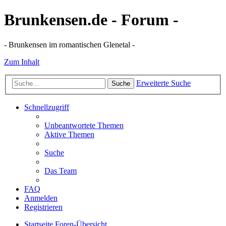
Brunkensen.de - Forum -
- Brunkensen im romantischen Glenetal -
Zum Inhalt
Erweiterte Suche
Suche
Schnellzugriff
Unbeantwortete Themen
Aktive Themen
Suche
Das Team
FAQ
Anmelden
Registrieren
Startseite
Foren-Übersicht