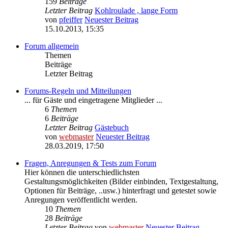
159
Beiträge
Letzter Beitrag
Kohlroulade , lange Form
von
pfeiffer
Neuester Beitrag
15.10.2013, 15:35
Forum allgemein
Themen
Beiträge
Letzter Beitrag
Forums-Regeln und Mitteilungen
... für Gäste und eingetragene Mitglieder ...
6
Themen
6
Beiträge
Letzter Beitrag
Gästebuch
von
webmaster
Neuester Beitrag
28.03.2019, 17:50
Fragen, Anregungen & Tests zum Forum
Hier können die unterschiedlichsten
Gestaltungsmöglichkeiten (Bilder einbinden, Textgestaltung,
Optionen für Beiträge, ..usw.) hinterfragt und getestet sowie
Anregungen veröffentlicht werden.
10
Themen
28
Beiträge
Letzter Beitrag
von
webmaster
Neuester Beitrag