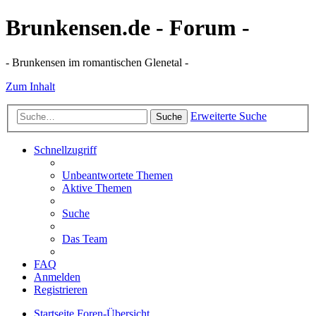
Brunkensen.de - Forum -
- Brunkensen im romantischen Glenetal -
Zum Inhalt
Erweiterte Suche
Suche
Schnellzugriff
Unbeantwortete Themen
Aktive Themen
Suche
Das Team
FAQ
Anmelden
Registrieren
Startseite
Foren-Übersicht