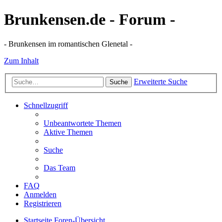
Brunkensen.de - Forum -
- Brunkensen im romantischen Glenetal -
Zum Inhalt
Erweiterte Suche
Suche
Schnellzugriff
Unbeantwortete Themen
Aktive Themen
Suche
Das Team
FAQ
Anmelden
Registrieren
Startseite
Foren-Übersicht