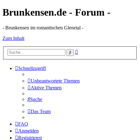
Brunkensen.de - Forum -
- Brunkensen im romantischen Glenetal -
Zum Inhalt
Erweiterte
Suche
Suche
Schnellzugriff
Unbeantwortete Themen
Aktive Themen
Suche
Das Team
FAQ
Anmelden
Registrieren