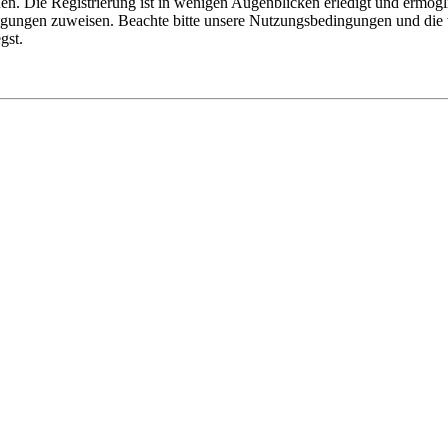
n. Die Registrierung ist in wenigen Augenblicken erledigt und ermögli
tigungen zuweisen. Beachte bitte unsere Nutzungsbedingungen und die v
gst.