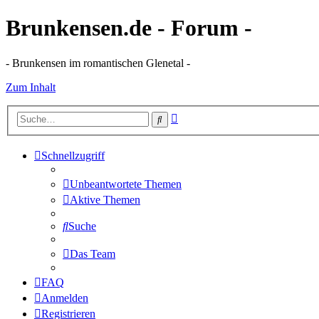
Brunkensen.de - Forum -
- Brunkensen im romantischen Glenetal -
Zum Inhalt
Erweiterte
Suche
Suche
Schnellzugriff
Unbeantwortete Themen
Aktive Themen
Suche
Das Team
FAQ
Anmelden
Registrieren