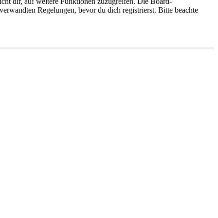
cht dir, auf weitere Funktionen zuzugreifen. Die Board-
erwandten Regelungen, bevor du dich registrierst. Bitte beachte