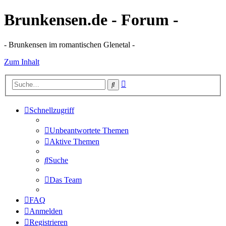
Brunkensen.de - Forum -
- Brunkensen im romantischen Glenetal -
Zum Inhalt
Erweiterte
Suche
Suche
Schnellzugriff
Unbeantwortete Themen
Aktive Themen
Suche
Das Team
FAQ
Anmelden
Registrieren