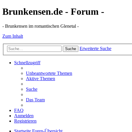
Brunkensen.de - Forum -
- Brunkensen im romantischen Glenetal -
Zum Inhalt
Erweiterte Suche
Suche
Schnellzugriff
Unbeantwortete Themen
Aktive Themen
Suche
Das Team
FAQ
Anmelden
Registrieren
Startseite
Foren-Übersicht