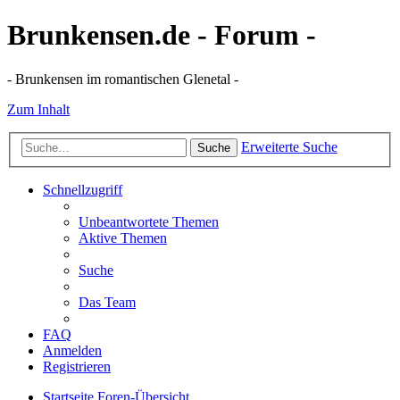
Brunkensen.de - Forum -
- Brunkensen im romantischen Glenetal -
Zum Inhalt
Erweiterte Suche
Suche
Schnellzugriff
Unbeantwortete Themen
Aktive Themen
Suche
Das Team
FAQ
Anmelden
Registrieren
Startseite
Foren-Übersicht