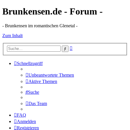
Brunkensen.de - Forum -
- Brunkensen im romantischen Glenetal -
Zum Inhalt
Erweiterte
Suche
Suche
Schnellzugriff
Unbeantwortete Themen
Aktive Themen
Suche
Das Team
FAQ
Anmelden
Registrieren