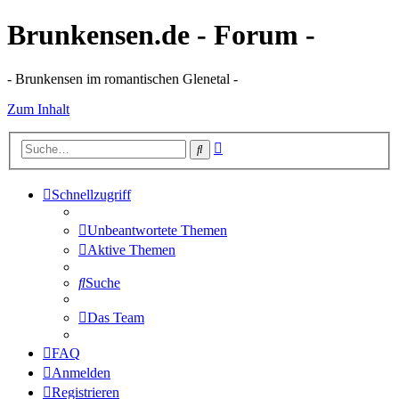
Brunkensen.de - Forum -
- Brunkensen im romantischen Glenetal -
Zum Inhalt
Erweiterte
Suche
Suche
Schnellzugriff
Unbeantwortete Themen
Aktive Themen
Suche
Das Team
FAQ
Anmelden
Registrieren