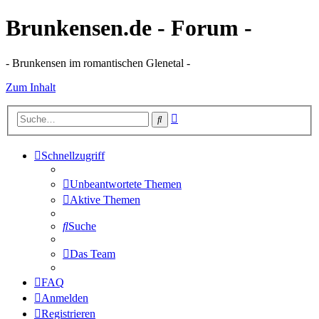
Brunkensen.de - Forum -
- Brunkensen im romantischen Glenetal -
Zum Inhalt
Erweiterte
Suche
Suche
Schnellzugriff
Unbeantwortete Themen
Aktive Themen
Suche
Das Team
FAQ
Anmelden
Registrieren