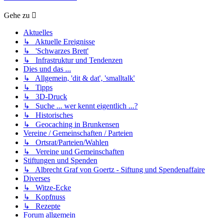
Gehe zu
Aktuelles
↳ Aktuelle Ereignisse
↳ 'Schwarzes Brett'
↳ Infrastruktur und Tendenzen
Dies und das ...
↳ Allgemein, 'dit & dat', 'smalltalk'
↳ Tipps
↳ 3D-Druck
↳ Suche ... wer kennt eigentlich ...?
↳ Historisches
↳ Geocaching in Brunkensen
Vereine / Gemeinschaften / Parteien
↳ Ortsrat/Parteien/Wahlen
↳ Vereine und Gemeinschaften
Stiftungen und Spenden
↳ Albrecht Graf von Goertz - Siftung und Spendenaffaire
Diverses
↳ Witze-Ecke
↳ Kopfnuss
↳ Rezepte
Forum allgemein