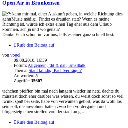
Open Air in Brunkensen
kann mir mal, einer Auskunft geben, in welche Richtung dies
geht(Musie mäßig). Findet es draußen statt? Wenn es meine
Richtung ist, würde ich extra einen Tag eher aus dem Urlaub
kommen. ach ja und wo genau?
Danke Euch schon im vorraus, falls es einer ganz schnell liest.
Rufe den Beitrag auf
von
vogel
09.08.2010, 16:39
Forum:
Allgemein, 'dit & dat', 'smalltalk'
Thema:
Stadt kündigt Pachtverträge!?
Antworten:
5
Zugriffe:
35607
tachchen pfeiffer, bin mal nach langem wieder im netz. dachte du
müsstest doch eher darüber was wissen, du weist doch sonst so viel
:wink: spaß bei seite, habe von verwanten gehört, was da wohl los
sein soll, die anwohner hatten zwischen vordergarten und
bürgersteig einen streifen von der stadt an g...
Rufe den Beitrag auf