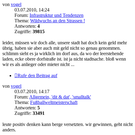
von
vogel
03.07.2010, 14:24
Forum:
Infrastruktur und Tendenzen
Thema:
Wildwuchs an den Strassen !
Antworten:
4
Zugriffe:
39815
leider, müssen wir doch alle, unsere stadt hat doch kein geld mehr
übrig. haben sie aber auch mit geld nicht so genau genommen.
schlimm sieht es ja wirklich im dorf aus, da wo der leerstehende
laden, ecke obere dorfstraße ist. ist ja nicht stadtsache. bloß wenn
wir es als anlieger oder mieter nicht ...
Rufe den Beitrag auf
von
vogel
03.07.2010, 14:17
Forum:
Allgemein, 'dit & dat', 'smalltalk'
Thema:
Fußballweltmeisterschaft
Antworten:
5
Zugriffe:
33491
leute positiv denken kann berge versetzten. wir gewinnen, geht nicht
anders.