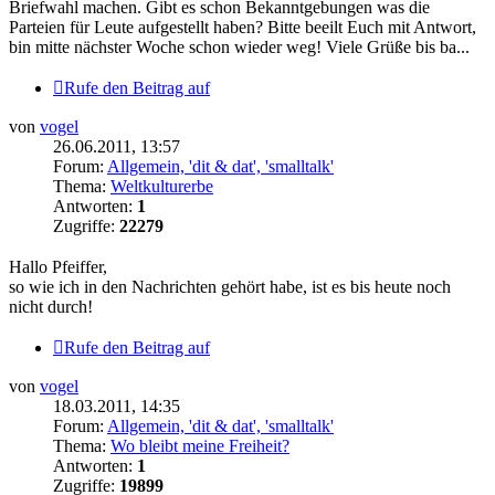
Briefwahl machen. Gibt es schon Bekanntgebungen was die
Parteien für Leute aufgestellt haben? Bitte beeilt Euch mit Antwort,
bin mitte nächster Woche schon wieder weg! Viele Grüße bis ba...
Rufe den Beitrag auf
von
vogel
26.06.2011, 13:57
Forum:
Allgemein, 'dit & dat', 'smalltalk'
Thema:
Weltkulturerbe
Antworten:
1
Zugriffe:
22279
Hallo Pfeiffer,
so wie ich in den Nachrichten gehört habe, ist es bis heute noch
nicht durch!
Rufe den Beitrag auf
von
vogel
18.03.2011, 14:35
Forum:
Allgemein, 'dit & dat', 'smalltalk'
Thema:
Wo bleibt meine Freiheit?
Antworten:
1
Zugriffe:
19899