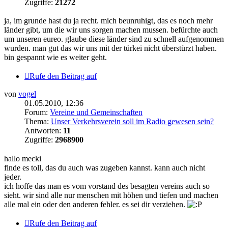
Zugriffe:
21272
ja, im grunde hast du ja recht. mich beunruhigt, das es noch mehr
länder gibt, um die wir uns sorgen machen mussen. befürchte auch
um unseren eureo. glaube diese länder sind zu schnell aufgenommen
wurden. man gut das wir uns mit der türkei nicht überstürzt haben.
bin gespannt wie es weiter geht.
Rufe den Beitrag auf
von
vogel
01.05.2010, 12:36
Forum:
Vereine und Gemeinschaften
Thema:
Unser Verkehrsverein soll im Radio gewesen sein?
Antworten:
11
Zugriffe:
2968900
hallo mecki
finde es toll, das du auch was zugeben kannst. kann auch nicht
jeder.
ich hoffe das man es vom vorstand des besagten vereins auch so
sieht. wir sind alle nur menschen mit höhen und tiefen und machen
alle mal ein oder den anderen fehler. es sei dir verziehen.
Rufe den Beitrag auf