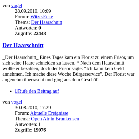
von
vogel
28.09.2010, 10:09
Forum:
Witze-Ecke
Thema:
Der Haarschnitt
Antworten:
0
Zugriffe:
22448
Der Haarschnitt
_Der Haarschnitt_ Eines Tages kam ein Florist zu einem Frisör, um
sich seine Haare schneiden zu lassen. * Nach dem Haarschnitt
wollte er bezahlen, doch der Frisör sagte: "Ich kann kein Geld
annehmen. Ich mache diese Woche Bürgerservice". Der Florist war
angenehm überrascht und ging aus dem Geschäft....
Rufe den Beitrag auf
von
vogel
30.08.2010, 17:29
Forum:
Aktuelle Ereignisse
Thema:
Open Air in Brunkensen
Antworten:
1
Zugriffe:
19076