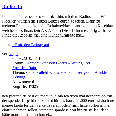
Radio ffn
Leute ich fahre heute so vor mich hin, mit dem Radiosender Ffn.
Plötzlich wurden die Flitzer Blitzer durch gegeben. Dann zu
meinem Erstaunen kam die Rekalme/Nachspann von dem Käseblatt,
welches dies finanziert( AZ-Alfeld.) Die scheinen es nötig zu haben.
Finde die Az sollte mal eine Kundenumfrage ma...
Rufe den Beitrag auf
von
vogel
05.03.2010, 14:15
Forum:
Albrecht Graf von Goertz - Siftung und
Spendenaffaire
Thema:
spd aus alfeld will wieder an unser geld lt.Alfelder-
Zeitung
Antworten:
6
Zugriffe:
37329
hey pfeiffer, da hast du recht. nun bin ich doch mal gespannt ob mit
der spende das geld reinkommt für das haus. 65.000 euro ist doch ne
menge knete für den verkehrsverein oder? man hätte vorher immer
eintritt nehmen sollen, statt eine spardose dort hin zu stellen. dann
hätte man sicherlich schon ei...