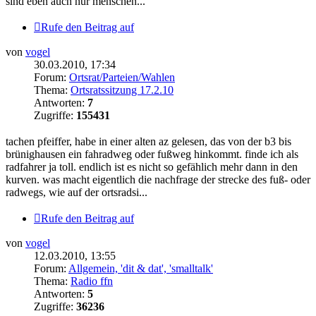
sind eben auch nur menschen...
Rufe den Beitrag auf
von
vogel
30.03.2010, 17:34
Forum:
Ortsrat/Parteien/Wahlen
Thema:
Ortsratssitzung 17.2.10
Antworten:
7
Zugriffe:
155431
tachen pfeiffer, habe in einer alten az gelesen, das von der b3 bis
brünighausen ein fahradweg oder fußweg hinkommt. finde ich als
radfahrer ja toll. endlich ist es nicht so gefählich mehr dann in den
kurven. was macht eigentlich die nachfrage der strecke des fuß- oder
radwegs, wie auf der ortsradsi...
Rufe den Beitrag auf
von
vogel
12.03.2010, 13:55
Forum:
Allgemein, 'dit & dat', 'smalltalk'
Thema:
Radio ffn
Antworten:
5
Zugriffe:
36236