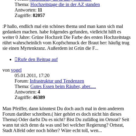
Thema:
Hochzeitstage die in der AZ standen
Antworten:
11
Zugriffe:
82057
:P hallo, endlich mal ein schönes thema und man kann sich mal
gedanken machen. habe folgendes gefunden, vielleicht hilft es
weiter 0 Jahre: Grüne Hochzeit Die Farbe des ersten Hochzeitstags
rührt wahrscheinlich vom Kopfschmuck der Braut her: häufig trug
sie einen Myrtenkranz. Außerdem ist Grün die F...
Rufe den Beitrag auf
von
vogel
05.01.2011, 17:20
Forum:
Infrastruktur und Tendenzen
Thema:
Gutes Essen beim Räuber, aber.....
Antworten:
4
Zugriffe:
46389
Man Pfeiffer, dann könntest Du doch auch mal in dem anderem
Forum darüber schreiben.( hier gehört es doch nicht hin dieses
Thema) Oder darfst Du es nicht? Bist Du zufällog im Ortsrat? Seit
wann tut sich denn da was und bei welcher Regierung? Ortsrat,
Stadt Alfeld oder noch höher? Wäre echt toll, wen...