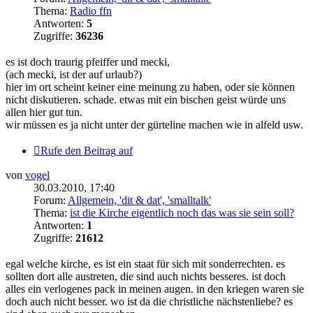
Thema:
Radio ffn
Antworten:
5
Zugriffe:
36236
es ist doch traurig pfeiffer und mecki,
(ach mecki, ist der auf urlaub?)
hier im ort scheint keiner eine meinung zu haben, oder sie können
nicht diskutieren. schade. etwas mit ein bischen geist würde uns
allen hier gut tun.
wir müssen es ja nicht unter der gürteline machen wie in alfeld usw.
Rufe den Beitrag auf
von
vogel
30.03.2010, 17:40
Forum:
Allgemein, 'dit & dat', 'smalltalk'
Thema:
ist die Kirche eigentlich noch das was sie sein soll?
Antworten:
1
Zugriffe:
21612
egal welche kirche, es ist ein staat für sich mit sonderrechten. es
sollten dort alle austreten, die sind auch nichts besseres. ist doch
alles ein verlogenes pack in meinen augen. in den kriegen waren sie
doch auch nicht besser. wo ist da die christliche nächstenliebe? es