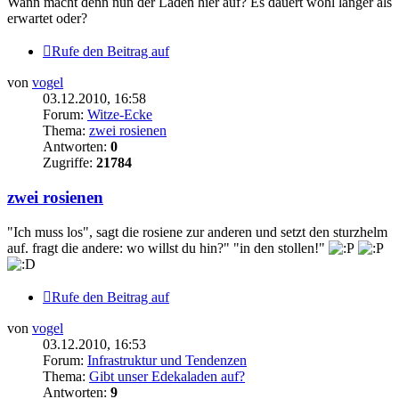
Wann macht denn nun der Laden hier auf? Es dauert wohl länger als
erwartet oder?
Rufe den Beitrag auf
von
vogel
03.12.2010, 16:58
Forum:
Witze-Ecke
Thema:
zwei rosienen
Antworten:
0
Zugriffe:
21784
zwei rosienen
"Ich muss los", sagt die rosiene zur anderen und setzt den sturzhelm
auf. fragt die andere: wo willst du hin?" "in den stollen!"
Rufe den Beitrag auf
von
vogel
03.12.2010, 16:53
Forum:
Infrastruktur und Tendenzen
Thema:
Gibt unser Edekaladen auf?
Antworten:
9