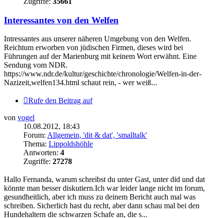
Zugriffe:
35661
Interessantes von den Welfen
Intressantes aus unserer näheren Umgebung von den Welfen.
Reichtum erworben von jüdischen Firmen, dieses wird bei
Führungen auf der Marienburg mit keinem Wort erwähnt. Eine
Sendung vom NDR.
https://www.ndr.de/kultur/geschichte/chronologie/Welfen-in-der-
Nazizeit,welfen134.html schaut rein, - wer weiß...
Rufe den Beitrag auf
von
vogel
10.08.2012, 18:43
Forum:
Allgemein, 'dit & dat', 'smalltalk'
Thema:
Lippoldshöhle
Antworten:
4
Zugriffe:
27278
Hallo Fernanda, warum schreibst du unter Gast, unter did und dat
könnte man besser diskutiern.Ich war leider lange nicht im forum,
gesundheitlich, aber ich muss zu deinem Bericht auch mal was
schreiben. Sicherlich hast du recht, aber dann schau mal bei den
Hundehaltern die schwarzen Schafe an, die s...