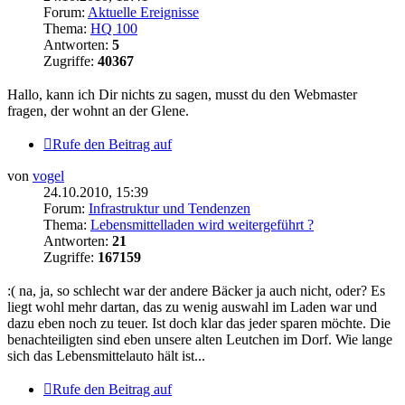
Forum:
Aktuelle Ereignisse
Thema:
HQ 100
Antworten:
5
Zugriffe:
40367
Hallo, kann ich Dir nichts zu sagen, musst du den Webmaster
fragen, der wohnt an der Glene.
Rufe den Beitrag auf
von
vogel
24.10.2010, 15:39
Forum:
Infrastruktur und Tendenzen
Thema:
Lebensmittelladen wird weitergeführt ?
Antworten:
21
Zugriffe:
167159
:( na, ja, so schlecht war der andere Bäcker ja auch nicht, oder? Es
liegt wohl mehr dartan, das zu wenig auswahl im Laden war und
dazu eben noch zu teuer. Ist doch klar das jeder sparen möchte. Die
benachteiligten sind eben unsere alten Leutchen im Dorf. Wie lange
sich das Lebensmittelauto hält ist...
Rufe den Beitrag auf