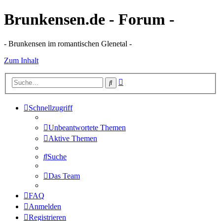
Brunkensen.de - Forum -
- Brunkensen im romantischen Glenetal -
Zum Inhalt
Erweiterte
Suche
Suche
Schnellzugriff
Unbeantwortete Themen
Aktive Themen
Suche
Das Team
FAQ
Anmelden
Registrieren