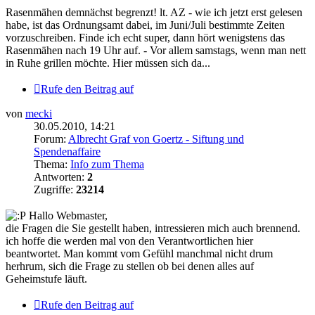
Rasenmähen demnächst begrenzt! lt. AZ - wie ich jetzt erst gelesen
habe, ist das Ordnungsamt dabei, im Juni/Juli bestimmte Zeiten
vorzuschreiben. Finde ich echt super, dann hört wenigstens das
Rasenmähen nach 19 Uhr auf. - Vor allem samstags, wenn man nett
in Ruhe grillen möchte. Hier müssen sich da...
Rufe den Beitrag auf
von
mecki
30.05.2010, 14:21
Forum:
Albrecht Graf von Goertz - Siftung und
Spendenaffaire
Thema:
Info zum Thema
Antworten:
2
Zugriffe:
23214
Hallo Webmaster,
die Fragen die Sie gestellt haben, intressieren mich auch brennend.
ich hoffe die werden mal von den Verantwortlichen hier
beantwortet. Man kommt vom Gefühl manchmal nicht drum
herhrum, sich die Frage zu stellen ob bei denen alles auf
Geheimstufe läuft.
Rufe den Beitrag auf