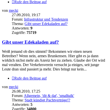
Rufe den Beitrag auf
von
mecki
27.09.2010, 19:17
Forum:
Infrastruktur und Tendenzen
Thema:
Gibt unser Edekaladen auf?
Antworten:
9
Zugriffe:
75719
Gibt unser Edekaladen auf?
Weiß jemand ob dies stimmt? Bekommen wir einen neuen
Betreiber? Wenn nein, armes Brunkensen. Hier gibt es ja dann
wirklich nichst mehr als Anreiz her zu ziehen. Glaube der Ort wird
mal veralten. Der Verkehrsverein versucht ja einiges, seit junge
Leute dran sind passiert ja mehr. Dies bringt nur kein...
Rufe den Beitrag auf
von
mecki
26.08.2010, 17:25
Forum:
Allgemein, 'dit & dat', 'smalltalk'
Thema:
Stadt kündigt Pachtverträge!?
Antworten:
5
Zugriffe:
34800