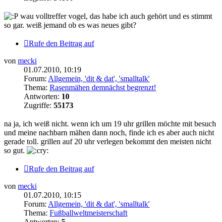
wau volltreffer vogel, das habe ich auch gehört und es stimmt
so gar. weiß jemand ob es was neues gibt?
Rufe den Beitrag auf
von
mecki
01.07.2010, 10:19
Forum:
Allgemein, 'dit & dat', 'smalltalk'
Thema:
Rasenmähen demnächst begrenzt!
Antworten:
10
Zugriffe:
55173
na ja, ich weiß nicht. wenn ich um 19 uhr grillen möchte mit besuch
und meine nachbarn mähen dann noch, finde ich es aber auch nicht
gerade toll. grillen auf 20 uhr verlegen bekommt den meisten nicht
so gut.
Rufe den Beitrag auf
von
mecki
01.07.2010, 10:15
Forum:
Allgemein, 'dit & dat', 'smalltalk'
Thema:
Fußballweltmeisterschaft
Antworten:
5