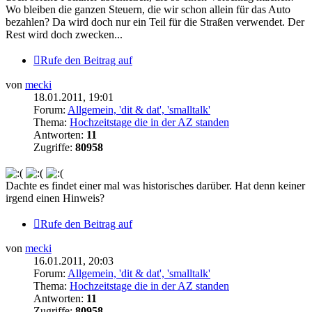
Wo bleiben die ganzen Steuern, die wir schon allein für das Auto
bezahlen? Da wird doch nur ein Teil für die Straßen verwendet. Der
Rest wird doch zwecken...
Rufe den Beitrag auf
von
mecki
18.01.2011, 19:01
Forum:
Allgemein, 'dit & dat', 'smalltalk'
Thema:
Hochzeitstage die in der AZ standen
Antworten:
11
Zugriffe:
80958
Dachte es findet einer mal was historisches darüber. Hat denn keiner
irgend einen Hinweis?
Rufe den Beitrag auf
von
mecki
16.01.2011, 20:03
Forum:
Allgemein, 'dit & dat', 'smalltalk'
Thema:
Hochzeitstage die in der AZ standen
Antworten:
11
Zugriffe:
80958