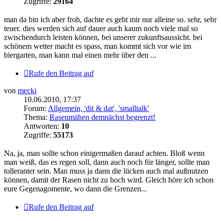
Zugriffe:
29164
man da bin ich aber froh, dachte es geht mir nur alleine so. sehr, sehr
teuer. dies werden sich auf dauer auch kaum noch viele mal so
zwischendurch leisten können, bei unserer zukunftsaussicht. bei
schönem wetter macht es spass, man kommt sich vor wie im
biergarten, man kann mal einen mehr über den ...
Rufe den Beitrag auf
von
mecki
10.06.2010, 17:37
Forum:
Allgemein, 'dit & dat', 'smalltalk'
Thema:
Rasenmähen demnächst begrenzt!
Antworten:
10
Zugriffe:
55173
Na, ja, man sollte schon einigermaßen darauf achten. Bloß wenn
man weiß, das es regen soll, dann auch noch für länger, sollte man
tolleranter sein. Man muss ja dann die lücken auch mal außnutzen
können, damit der Rasen nicht zu hoch wird. Gleich höre ich schon
eure Gegenagomente, wo dann die Grenzen...
Rufe den Beitrag auf