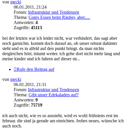
von
mecki
06.01.2011, 21:24
Forum:
Infrastruktur und Tendenzen
Thema:
Gutes Essen beim Räuber, aber.....
Antworten:
4
Zugriffe:
45113
bei der letzten war ich leider nicht, war verhindert. das sagt aber
noch garnichts. kommt doch darauf an, ob unser ortsrat dahinter
steht und es in alfeld auf den punkt bringt. da man nichts
dergleichen hört, träumt weiter. ich gehe dort nicht mehr lang und
meine kinder und ich fahren auf dieser str...
Rufe den Beitrag auf
von
mecki
06.01.2011, 21:11
Forum:
Infrastruktur und Tendenzen
Thema:
Gibt unser Edekaladen auf?
Antworten:
9
Zugriffe:
75719
ich auch nicht, wie es so aussieht, wird es wohl frühstens erst im
februar. die sind ja gerade am einrichten. frohes neues, wünsche ich
auch noch.