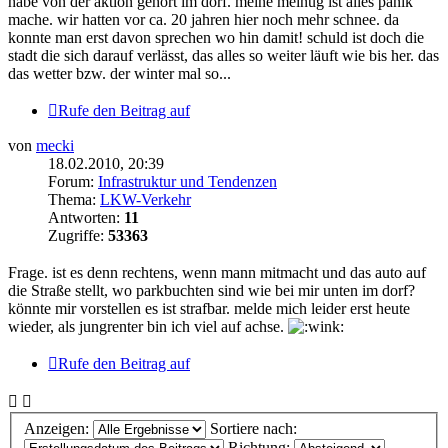
habe von der aktion gehört im dorf. meine meinug ist alles panik
mache. wir hatten vor ca. 20 jahren hier noch mehr schnee. da
konnte man erst davon sprechen wo hin damit! schuld ist doch die
stadt die sich darauf verlässt, das alles so weiter läuft wie bis her. das
das wetter bzw. der winter mal so...
Rufe den Beitrag auf
von
mecki
18.02.2010, 20:39
Forum:
Infrastruktur und Tendenzen
Thema:
LKW-Verkehr
Antworten:
11
Zugriffe:
53363
Frage. ist es denn rechtens, wenn mann mitmacht und das auto auf
die Straße stellt, wo parkbuchten sind wie bei mir unten im dorf?
könnte mir vorstellen es ist strafbar. melde mich leider erst heute
wieder, als jungrenter bin ich viel auf achse.
Rufe den Beitrag auf
Anzeigen:
Sortiere nach:
Richtung: