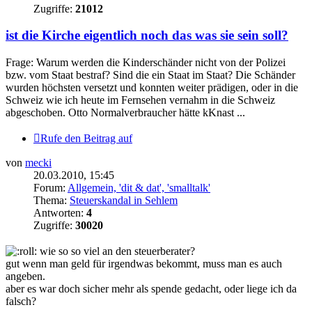
Zugriffe:
21012
ist die Kirche eigentlich noch das was sie sein soll?
Frage: Warum werden die Kinderschänder nicht von der Polizei
bzw. vom Staat bestraf? Sind die ein Staat im Staat? Die Schänder
wurden höchsten versetzt und konnten weiter prädigen, oder in die
Schweiz wie ich heute im Fernsehen vernahm in die Schweiz
abgeschoben. Otto Normalverbraucher hätte kKnast ...
Rufe den Beitrag auf
von
mecki
20.03.2010, 15:45
Forum:
Allgemein, 'dit & dat', 'smalltalk'
Thema:
Steuerskandal in Sehlem
Antworten:
4
Zugriffe:
30020
wie so so viel an den steuerberater?
gut wenn man geld für irgendwas bekommt, muss man es auch
angeben.
aber es war doch sicher mehr als spende gedacht, oder liege ich da
falsch?