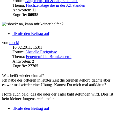
Forum:
Allgemein, 'dit & dat', 'smalltalk'
Thema:
Hochzeitstage die in der AZ standen
Antworten:
11
Zugriffe:
80958
na, kann mir keiner helfen?
Rufe den Beitrag auf
von
mecki
10.02.2011, 15:01
Forum:
Aktuelle Ereignisse
Thema:
Feuerteufel in Brunkensen !
Antworten:
2
Zugriffe:
27765
Was heißt wieder einmal?
Ich habe des öffteren in letzter Zeit die Sirenen gehört, dachte aber
es war mal wieder eine Übung. Kannst Du mich mal aufklären?
Hoffe auch bald, das die oder der Täter bald gefunden wird. Dies ist
kein kleiner Jungenstreich mehr.
Rufe den Beitrag auf