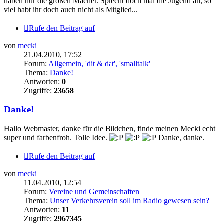
haben nur die großen Macher. Sprecht doch mal die Jugend an, so
viel habt ihr doch auch nicht als Mitglied...
Rufe den Beitrag auf
von
mecki
21.04.2010, 17:52
Forum:
Allgemein, 'dit & dat', 'smalltalk'
Thema:
Danke!
Antworten:
0
Zugriffe:
23658
Danke!
Hallo Webmaster, danke für die Bildchen, finde meinen Mecki echt
super und farbenfroh. Tolle Idee.
Danke, danke.
Rufe den Beitrag auf
von
mecki
11.04.2010, 12:54
Forum:
Vereine und Gemeinschaften
Thema:
Unser Verkehrsverein soll im Radio gewesen sein?
Antworten:
11
Zugriffe:
2967345