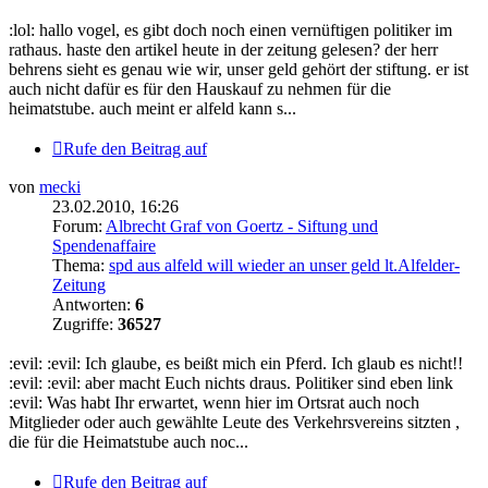
:lol: hallo vogel, es gibt doch noch einen vernüftigen politiker im
rathaus. haste den artikel heute in der zeitung gelesen? der herr
behrens sieht es genau wie wir, unser geld gehört der stiftung. er ist
auch nicht dafür es für den Hauskauf zu nehmen für die
heimatstube. auch meint er alfeld kann s...
Rufe den Beitrag auf
von
mecki
23.02.2010, 16:26
Forum:
Albrecht Graf von Goertz - Siftung und
Spendenaffaire
Thema:
spd aus alfeld will wieder an unser geld lt.Alfelder-
Zeitung
Antworten:
6
Zugriffe:
36527
:evil: :evil: Ich glaube, es beißt mich ein Pferd. Ich glaub es nicht!!
:evil: :evil: aber macht Euch nichts draus. Politiker sind eben link
:evil: Was habt Ihr erwartet, wenn hier im Ortsrat auch noch
Mitglieder oder auch gewählte Leute des Verkehrsvereins sitzten ,
die für die Heimatstube auch noc...
Rufe den Beitrag auf