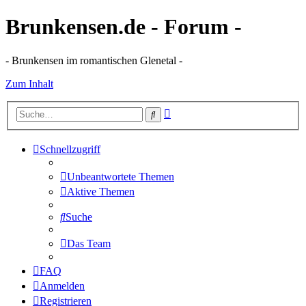
Brunkensen.de - Forum -
- Brunkensen im romantischen Glenetal -
Zum Inhalt
Erweiterte
Suche
Suche
Schnellzugriff
Unbeantwortete Themen
Aktive Themen
Suche
Das Team
FAQ
Anmelden
Registrieren