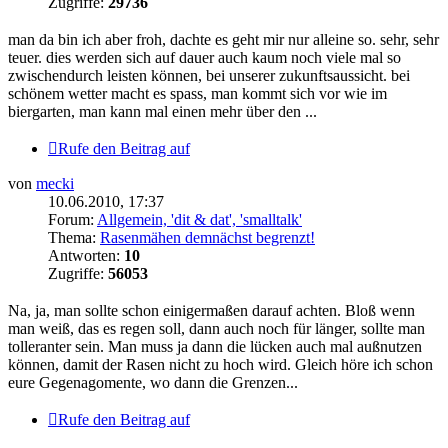
Zugriffe:
29736
man da bin ich aber froh, dachte es geht mir nur alleine so. sehr, sehr
teuer. dies werden sich auf dauer auch kaum noch viele mal so
zwischendurch leisten können, bei unserer zukunftsaussicht. bei
schönem wetter macht es spass, man kommt sich vor wie im
biergarten, man kann mal einen mehr über den ...
Rufe den Beitrag auf
von
mecki
10.06.2010, 17:37
Forum:
Allgemein, 'dit & dat', 'smalltalk'
Thema:
Rasenmähen demnächst begrenzt!
Antworten:
10
Zugriffe:
56053
Na, ja, man sollte schon einigermaßen darauf achten. Bloß wenn
man weiß, das es regen soll, dann auch noch für länger, sollte man
tolleranter sein. Man muss ja dann die lücken auch mal außnutzen
können, damit der Rasen nicht zu hoch wird. Gleich höre ich schon
eure Gegenagomente, wo dann die Grenzen...
Rufe den Beitrag auf