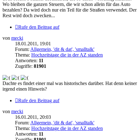
Wo bleiben die ganzen Steuern, die wir schon allein für das Auto
bezahlen? Da wird doch nur ein Teil für die Straßen verwendet. Der
Rest wird doch zwecken...
Rufe den Beitrag auf
von
mecki
18.01.2011, 19:01
Forum:
Allgemein, 'dit & dat', 'smalltalk'
Thema:
Hochzeitstage die in der AZ standen
Antworten:
11
Zugriffe:
81901
Dachte es findet einer mal was historisches darüber. Hat denn keiner
irgend einen Hinweis?
Rufe den Beitrag auf
von
mecki
16.01.2011, 20:03
Forum:
Allgemein, 'dit & dat', 'smalltalk'
Thema:
Hochzeitstage die in der AZ standen
Antworten:
11
Zugriffe:
81901