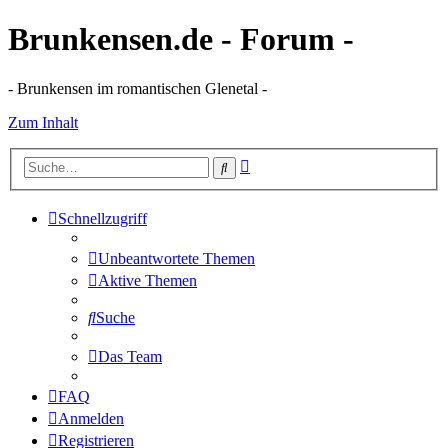
Brunkensen.de - Forum -
- Brunkensen im romantischen Glenetal -
Zum Inhalt
Erweiterte
Suche
Suche
Schnellzugriff
Unbeantwortete Themen
Aktive Themen
Suche
Das Team
FAQ
Anmelden
Registrieren