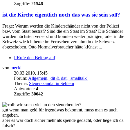
Zugriffe:
21546
ist die Kirche eigentlich noch das was sie sein soll?
Frage: Warum werden die Kinderschänder nicht von der Polizei
bzw. vom Staat bestraf? Sind die ein Staat im Staat? Die Schänder
wurden höchsten versetzt und konnten weiter prädigen, oder in die
Schweiz wie ich heute im Fernsehen vernahm in die Schweiz
abgeschoben. Otto Normalverbraucher hätte kKnast ...
Rufe den Beitrag auf
von
mecki
20.03.2010, 15:45
Forum:
Allgemein, 'dit & dat', 'smalltalk'
Thema:
Steuerskandal in Sehlem
Antworten:
4
Zugriffe:
30642
wie so so viel an den steuerberater?
gut wenn man geld für irgendwas bekommt, muss man es auch
angeben.
aber es war doch sicher mehr als spende gedacht, oder liege ich da
falsch?