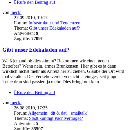
Rufe den Beitrag auf
von
mecki
27.09.2010, 19:17
Forum:
Infrastruktur und Tendenzen
Thema:
Gibt unser Edekaladen auf?
Antworten:
9
Zugriffe:
77091
Gibt unser Edekaladen auf?
Weiß jemand ob dies stimmt? Bekommen wir einen neuen
Betreiber? Wenn nein, armes Brunkensen. Hier gibt es ja dann
wirklich nichst mehr als Anreiz her zu ziehen. Glaube der Ort wird
mal veralten. Der Verkehrsverein versucht ja einiges, seit junge
Leute dran sind passiert ja mehr. Dies bringt nur kein...
Rufe den Beitrag auf
von
mecki
26.08.2010, 17:25
Forum:
Allgemein, 'dit & dat', 'smalltalk'
Thema:
Stadt kündigt Pachtverträge!?
Antworten:
5
Zugriffe:
35507