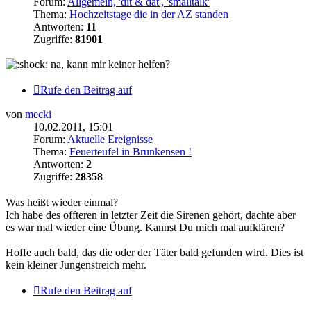
Forum:
Allgemein, 'dit & dat', 'smalltalk'
Thema:
Hochzeitstage die in der AZ standen
Antworten:
11
Zugriffe:
81901
na, kann mir keiner helfen?
Rufe den Beitrag auf
von
mecki
10.02.2011, 15:01
Forum:
Aktuelle Ereignisse
Thema:
Feuerteufel in Brunkensen !
Antworten:
2
Zugriffe:
28358
Was heißt wieder einmal?
Ich habe des öffteren in letzter Zeit die Sirenen gehört, dachte aber
es war mal wieder eine Übung. Kannst Du mich mal aufklären?
Hoffe auch bald, das die oder der Täter bald gefunden wird. Dies ist
kein kleiner Jungenstreich mehr.
Rufe den Beitrag auf