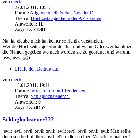
von
mecki
22.01.2011, 10:35
Forum:
Allgemein, 'dit & dat', 'smalltalk'
Thema:
Hochzeitstage die in der AZ standen
Antworten:
11
Zugriffe:
81901
Na, ja, glaube mich hat keiner so richtig verstanden.
Wer die Hochzeitstage erfunden hat und wann. Oder wer hat ihnen
die Namen gegeben wo nach wurden sie zu geordnet und warum,
usw, usw.
Rufe den Beitrag auf
von
mecki
18.01.2011, 19:11
Forum:
Infrastruktur und Tendenzen
Thema:
Schlaglochsteuer???
Antworten:
0
Zugriffe:
28457
Schlaglochsteuer???
:evil: :evil: :evil: :evil: :evil: :evil: :evil: :evil: :evil: :evil: Man sollte
doch solche Politiker abschießen, die so einen Vorschlag machen!