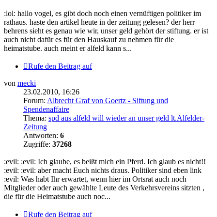
:lol: hallo vogel, es gibt doch noch einen vernüftigen politiker im
rathaus. haste den artikel heute in der zeitung gelesen? der herr
behrens sieht es genau wie wir, unser geld gehört der stiftung. er ist
auch nicht dafür es für den Hauskauf zu nehmen für die
heimatstube. auch meint er alfeld kann s...
Rufe den Beitrag auf
von
mecki
23.02.2010, 16:26
Forum:
Albrecht Graf von Goertz - Siftung und
Spendenaffaire
Thema:
spd aus alfeld will wieder an unser geld lt.Alfelder-
Zeitung
Antworten:
6
Zugriffe:
37268
:evil: :evil: Ich glaube, es beißt mich ein Pferd. Ich glaub es nicht!!
:evil: :evil: aber macht Euch nichts draus. Politiker sind eben link
:evil: Was habt Ihr erwartet, wenn hier im Ortsrat auch noch
Mitglieder oder auch gewählte Leute des Verkehrsvereins sitzten ,
die für die Heimatstube auch noc...
Rufe den Beitrag auf