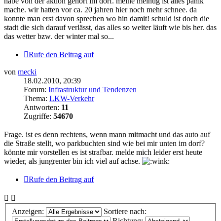
habe von der aktion gehört im dorf. meine meinug ist alles panik
mache. wir hatten vor ca. 20 jahren hier noch mehr schnee. da
konnte man erst davon sprechen wo hin damit! schuld ist doch die
stadt die sich darauf verlässt, das alles so weiter läuft wie bis her. das
das wetter bzw. der winter mal so...
Rufe den Beitrag auf
von
mecki
18.02.2010, 20:39
Forum:
Infrastruktur und Tendenzen
Thema:
LKW-Verkehr
Antworten:
11
Zugriffe:
54670
Frage. ist es denn rechtens, wenn mann mitmacht und das auto auf
die Straße stellt, wo parkbuchten sind wie bei mir unten im dorf?
könnte mir vorstellen es ist strafbar. melde mich leider erst heute
wieder, als jungrenter bin ich viel auf achse.
Rufe den Beitrag auf
Anzeigen:
Sortiere nach:
Richtung: