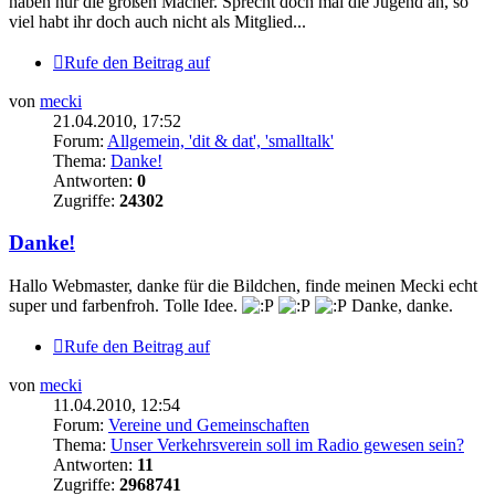
haben nur die großen Macher. Sprecht doch mal die Jugend an, so
viel habt ihr doch auch nicht als Mitglied...
Rufe den Beitrag auf
von
mecki
21.04.2010, 17:52
Forum:
Allgemein, 'dit & dat', 'smalltalk'
Thema:
Danke!
Antworten:
0
Zugriffe:
24302
Danke!
Hallo Webmaster, danke für die Bildchen, finde meinen Mecki echt
super und farbenfroh. Tolle Idee.
Danke, danke.
Rufe den Beitrag auf
von
mecki
11.04.2010, 12:54
Forum:
Vereine und Gemeinschaften
Thema:
Unser Verkehrsverein soll im Radio gewesen sein?
Antworten:
11
Zugriffe:
2968741