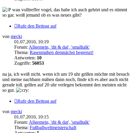
wau volltreffer vogel, das habe ich auch gehört und es stimmt
so gar. weiß jemand ob es was neues gibt?
Rufe den Beitrag auf
von
mecki
01.07.2010, 10:19
Forum:
Allgemein, 'dit & dat', 'smalltalk'
Thema:
Rasenmähen demnächst begrenzt!
Antworten:
10
Zugriffe:
56053
na ja, ich weiß nicht. wenn ich um 19 uhr grillen möchte mit besuch
und meine nachbarn mähen dann noch, finde ich es aber auch nicht
gerade toll. grillen auf 20 uhr verlegen bekommt den meisten nicht
so gut.
Rufe den Beitrag auf
von
mecki
01.07.2010, 10:15
Forum:
Allgemein, 'dit & dat', 'smalltalk'
Thema:
Fußballweltmeisterschaft
Antworten:
5