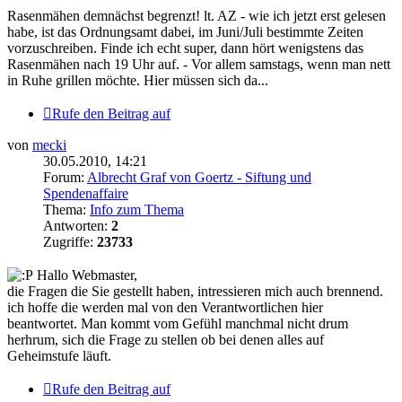
Rasenmähen demnächst begrenzt! lt. AZ - wie ich jetzt erst gelesen
habe, ist das Ordnungsamt dabei, im Juni/Juli bestimmte Zeiten
vorzuschreiben. Finde ich echt super, dann hört wenigstens das
Rasenmähen nach 19 Uhr auf. - Vor allem samstags, wenn man nett
in Ruhe grillen möchte. Hier müssen sich da...
Rufe den Beitrag auf
von
mecki
30.05.2010, 14:21
Forum:
Albrecht Graf von Goertz - Siftung und
Spendenaffaire
Thema:
Info zum Thema
Antworten:
2
Zugriffe:
23733
Hallo Webmaster,
die Fragen die Sie gestellt haben, intressieren mich auch brennend.
ich hoffe die werden mal von den Verantwortlichen hier
beantwortet. Man kommt vom Gefühl manchmal nicht drum
herhrum, sich die Frage zu stellen ob bei denen alles auf
Geheimstufe läuft.
Rufe den Beitrag auf