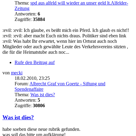
Thema:
spd aus alfeld will wieder an unser geld lt.Alfelder-
Zeitung
Antworten:
6
Zugriffe:
35884
:evil: :evil: Ich glaube, es beißt mich ein Pferd. Ich glaub es nicht!!
:evil: :evil: aber macht Euch nichts draus. Politiker sind eben link
:evil: Was habt Ihr erwartet, wenn hier im Ortsrat auch noch
Mitglieder oder auch gewählte Leute des Verkehrsvereins sitzten ,
die für die Heimatstube auch noc...
Rufe den Beitrag auf
von
mecki
18.02.2010, 23:25
Forum:
Albrecht Graf von Goertz - Siftung und
Spendenaffaire
Thema:
Was ist dies?
Antworten:
5
Zugriffe:
30806
Was ist dies?
habe soeben diese neue rubrik gefunden.
was soll das bitte um aufklärung!