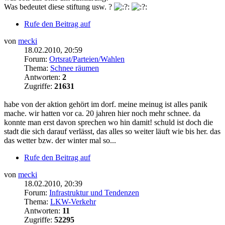
Was bedeutet diese stiftung usw. ?
Rufe den Beitrag auf
von
mecki
18.02.2010, 20:59
Forum:
Ortsrat/Parteien/Wahlen
Thema:
Schnee räumen
Antworten:
2
Zugriffe:
21631
habe von der aktion gehört im dorf. meine meinug ist alles panik
mache. wir hatten vor ca. 20 jahren hier noch mehr schnee. da
konnte man erst davon sprechen wo hin damit! schuld ist doch die
stadt die sich darauf verlässt, das alles so weiter läuft wie bis her. das
das wetter bzw. der winter mal so...
Rufe den Beitrag auf
von
mecki
18.02.2010, 20:39
Forum:
Infrastruktur und Tendenzen
Thema:
LKW-Verkehr
Antworten:
11
Zugriffe:
52295