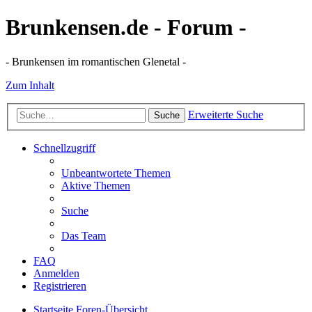
Brunkensen.de - Forum -
- Brunkensen im romantischen Glenetal -
Zum Inhalt
Erweiterte Suche
Suche
Schnellzugriff
Unbeantwortete Themen
Aktive Themen
Suche
Das Team
FAQ
Anmelden
Registrieren
Startseite
Foren-Übersicht