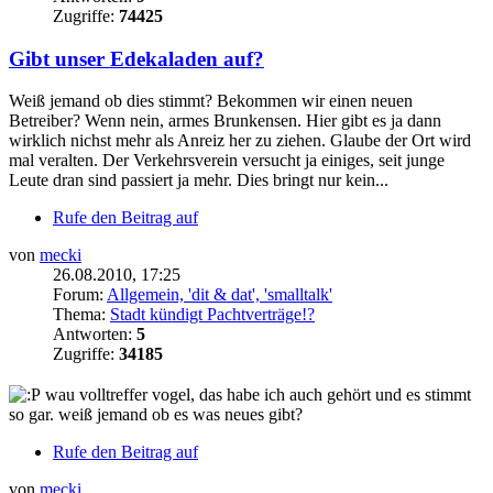
Zugriffe:
74425
Gibt unser Edekaladen auf?
Weiß jemand ob dies stimmt? Bekommen wir einen neuen
Betreiber? Wenn nein, armes Brunkensen. Hier gibt es ja dann
wirklich nichst mehr als Anreiz her zu ziehen. Glaube der Ort wird
mal veralten. Der Verkehrsverein versucht ja einiges, seit junge
Leute dran sind passiert ja mehr. Dies bringt nur kein...
Rufe den Beitrag auf
von
mecki
26.08.2010, 17:25
Forum:
Allgemein, 'dit & dat', 'smalltalk'
Thema:
Stadt kündigt Pachtverträge!?
Antworten:
5
Zugriffe:
34185
wau volltreffer vogel, das habe ich auch gehört und es stimmt
so gar. weiß jemand ob es was neues gibt?
Rufe den Beitrag auf
von
mecki