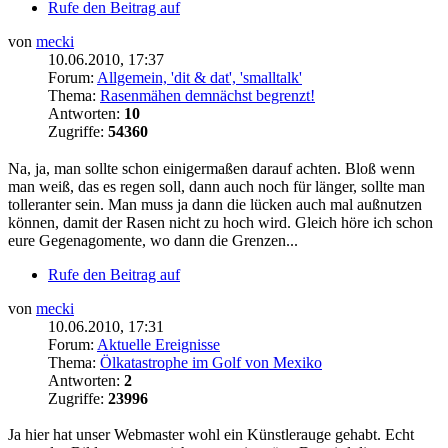
Rufe den Beitrag auf
von
mecki
10.06.2010, 17:37
Forum:
Allgemein, 'dit & dat', 'smalltalk'
Thema:
Rasenmähen demnächst begrenzt!
Antworten:
10
Zugriffe:
54360
Na, ja, man sollte schon einigermaßen darauf achten. Bloß wenn
man weiß, das es regen soll, dann auch noch für länger, sollte man
tolleranter sein. Man muss ja dann die lücken auch mal außnutzen
können, damit der Rasen nicht zu hoch wird. Gleich höre ich schon
eure Gegenagomente, wo dann die Grenzen...
Rufe den Beitrag auf
von
mecki
10.06.2010, 17:31
Forum:
Aktuelle Ereignisse
Thema:
Ölkatastrophe im Golf von Mexiko
Antworten:
2
Zugriffe:
23996
Ja hier hat unser Webmaster wohl ein Künstlerauge gehabt. Echt