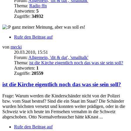
Forum:
Allgemein, 'dit & dat', 'smalltalk'
Thema:
Radio ffn
Antworten:
5
Zugriffe:
34932
ganz meiner Meinung, aber was soll es!
Rufe den Beitrag auf
von
mecki
20.03.2010, 15:51
Forum:
Allgemein, 'dit & dat', 'smalltalk'
Thema:
ist die Kirche eigentlich noch das was sie sein soll?
Antworten:
1
Zugriffe:
20559
ist die Kirche eigentlich noch das was sie sein soll?
Frage: Warum werden die Kinderschänder nicht von der Polizei
bzw. vom Staat bestraf? Sind die ein Staat im Staat? Die Schänder
wurden höchsten versetzt und konnten weiter prädigen, oder in die
Schweiz wie ich heute im Fernsehen vernahm in die Schweiz
abgeschoben. Otto Normalverbraucher hätte kKnast ...
Rufe den Beitrag auf