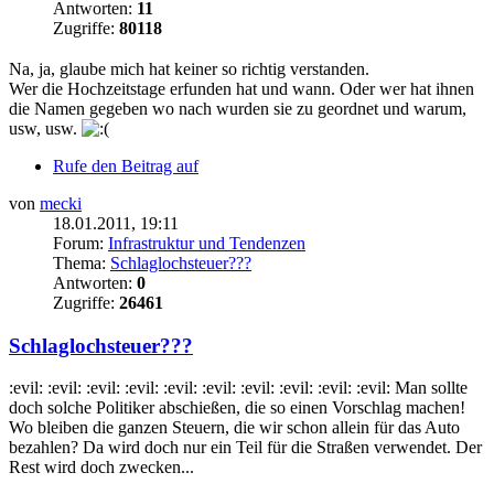
Antworten:
11
Zugriffe:
80118
Na, ja, glaube mich hat keiner so richtig verstanden.
Wer die Hochzeitstage erfunden hat und wann. Oder wer hat ihnen
die Namen gegeben wo nach wurden sie zu geordnet und warum,
usw, usw.
Rufe den Beitrag auf
von
mecki
18.01.2011, 19:11
Forum:
Infrastruktur und Tendenzen
Thema:
Schlaglochsteuer???
Antworten:
0
Zugriffe:
26461
Schlaglochsteuer???
:evil: :evil: :evil: :evil: :evil: :evil: :evil: :evil: :evil: :evil: Man sollte
doch solche Politiker abschießen, die so einen Vorschlag machen!
Wo bleiben die ganzen Steuern, die wir schon allein für das Auto
bezahlen? Da wird doch nur ein Teil für die Straßen verwendet. Der
Rest wird doch zwecken...