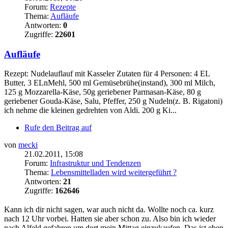
Forum:
Rezepte
Thema:
Aufläufe
Antworten:
0
Zugriffe:
22601
Aufläufe
Rezept: Nudelauflauf mit Kasseler Zutaten für 4 Personen: 4 EL
Butter, 3 ELnMehl, 500 ml Gemüsebrühe(instand), 300 ml Milch,
125 g Mozzarella-Käse, 50g geriebener Parmasan-Käse, 80 g
geriebener Gouda-Käse, Salu, Pfeffer, 250 g Nudeln(z. B. Rigatoni)
ich nehme die kleinen gedrehten von Aldi. 200 g Ki...
Rufe den Beitrag auf
von
mecki
21.02.2011, 15:08
Forum:
Infrastruktur und Tendenzen
Thema:
Lebensmittelladen wird weitergeführt ?
Antworten:
21
Zugriffe:
162646
Kann ich dir nicht sagen, war auch nicht da. Wollte noch ca. kurz
nach 12 Uhr vorbei. Hatten sie aber schon zu. Also bin ich wieder
nach Alfeld gefahren um dort mein Mittag einzukaufen. Das ist eben