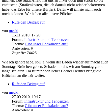
machen. Die Stadt Alfeld hat uns Brunker doch nun schon so oft
entäuscht, (Straßenkosten, die ich damals nicht wieder bekommen
habe, das Erbe für unsere Bürger). Dafür will ich sie nicht auch
noch belonen. Wir haben alle unsere Pflichten...
Rufe den Beitrag auf
von
mecki
15.11.2010, 17:20
Forum:
Infrastruktur und Tendenzen
Thema:
Gibt unser Edekaladen auf?
Antworten:
9
Zugriffe:
74425
Wie ich gehört habe, soll ja, wenn der Laden wieder auf macht auch
Sonntags Brötchen geben. Schade nur das wir am Sonntag gerne
lange schlafen. Da ist mir doch lieber Bäcker Hermes bringt die
Brötchen an die Tür weiter.
Rufe den Beitrag auf
von
mecki
27.09.2010, 19:17
Forum:
Infrastruktur und Tendenzen
Thema:
Gibt unser Edekaladen auf?
Antworten:
9