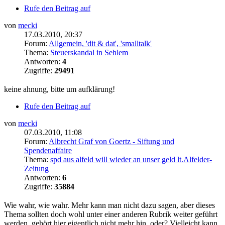
Rufe den Beitrag auf
von
mecki
17.03.2010, 20:37
Forum:
Allgemein, 'dit & dat', 'smalltalk'
Thema:
Steuerskandal in Sehlem
Antworten:
4
Zugriffe:
29491
keine ahnung, bitte um aufklärung!
Rufe den Beitrag auf
von
mecki
07.03.2010, 11:08
Forum:
Albrecht Graf von Goertz - Siftung und
Spendenaffaire
Thema:
spd aus alfeld will wieder an unser geld lt.Alfelder-
Zeitung
Antworten:
6
Zugriffe:
35884
Wie wahr, wie wahr. Mehr kann man nicht dazu sagen, aber dieses
Thema sollten doch wohl unter einer anderen Rubrik weiter geführt
werden, gehört hier eigentlich nicht mehr hin, oder? Vielleicht kann