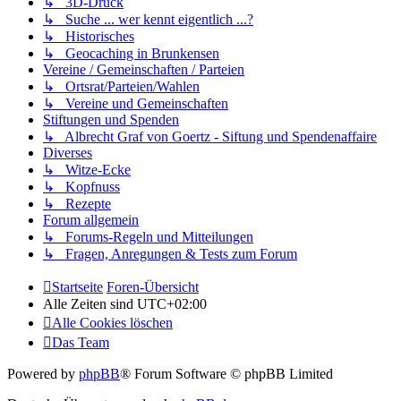
↳ 3D-Druck
↳ Suche ... wer kennt eigentlich ...?
↳ Historisches
↳ Geocaching in Brunkensen
Vereine / Gemeinschaften / Parteien
↳ Ortsrat/Parteien/Wahlen
↳ Vereine und Gemeinschaften
Stiftungen und Spenden
↳ Albrecht Graf von Goertz - Siftung und Spendenaffaire
Diverses
↳ Witze-Ecke
↳ Kopfnuss
↳ Rezepte
Forum allgemein
↳ Forums-Regeln und Mitteilungen
↳ Fragen, Anregungen & Tests zum Forum
Startseite
Foren-Übersicht
Alle Zeiten sind
UTC+02:00
Alle Cookies löschen
Das Team
Powered by
phpBB
® Forum Software © phpBB Limited