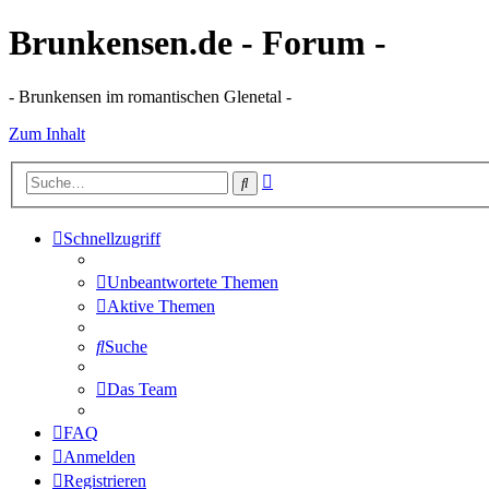
Brunkensen.de - Forum -
- Brunkensen im romantischen Glenetal -
Zum Inhalt
Erweiterte
Suche
Suche
Schnellzugriff
Unbeantwortete Themen
Aktive Themen
Suche
Das Team
FAQ
Anmelden
Registrieren